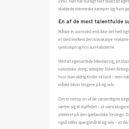
1993. Han har hurtigt fået skabt sit eget
skaldede menneske kæmper sig frem gen
En af de mest talentfulde s
Måske er surrealist end ikke det helt ri
et sted imellem den knivskarpe realism
symbolsprog hos surrealisterne.
Med sit egenartede billedsprog, en blan
naivistiske streg, arbejder Steen Kirkega
hvor man aldrig finder et facit – men 
måske bliver klogere på sig selv.
Det er netop en af de væsentligste beg
sætter sig til staffeliet – at være klogere
atelieret på den sjællandske Vestegn. 
også stiller spørgsmål til sig selv – at de