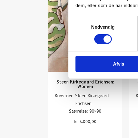
dem, eller som de har indsaml
Samtykkevalg
Nødvendig
Afvis
Steen Kirkegaard Erichsen:
Women
Kunstner:
Steen Kirkegaard
K
Erichsen
Størrelse:
90×90
kr.
8.000,00