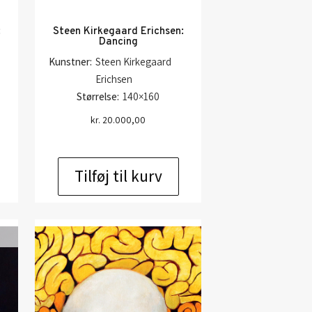
:
Steen Kirkegaard Erichsen:
Dancing
Kunstner:
Steen Kirkegaard
Erichsen
Størrelse:
140×160
kr.
20.000,00
Tilføj til kurv