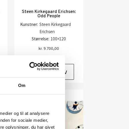
:
Steen Kirkegaard Erichsen:
Odd People
Kunstner:
Steen Kirkegaard
Erichsen
Størrelse:
100×120
kr.
9.700,00
Tilføj til kurv
Om
SOLGT
 medier og til at analysere
nden for sociale medier,
e oplysninger, du har givet