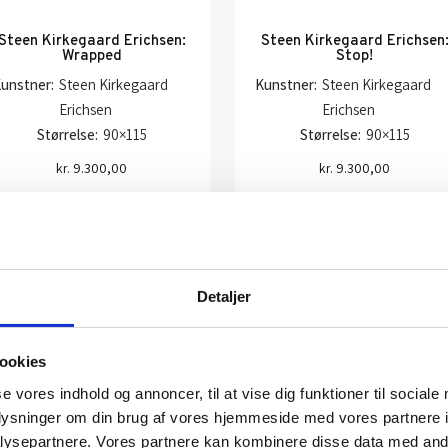
Steen Kirkegaard Erichsen:
Steen Kirkegaard Erichsen
Wrapped
Stop!
unstner:
Steen Kirkegaard
Kunstner:
Steen Kirkegaard
Erichsen
Erichsen
Størrelse:
90×115
Størrelse:
90×115
kr.
9.300,00
kr.
9.300,00
Tilføj til kurv
Tilføj til kurv
Detaljer
ookies
se vores indhold og annoncer, til at vise dig funktioner til sociale
oplysninger om din brug af vores hjemmeside med vores partnere i
ysepartnere. Vores partnere kan kombinere disse data med andr