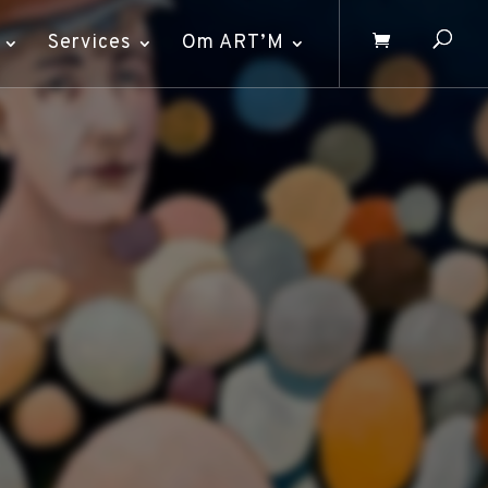
Services
Om ART’M