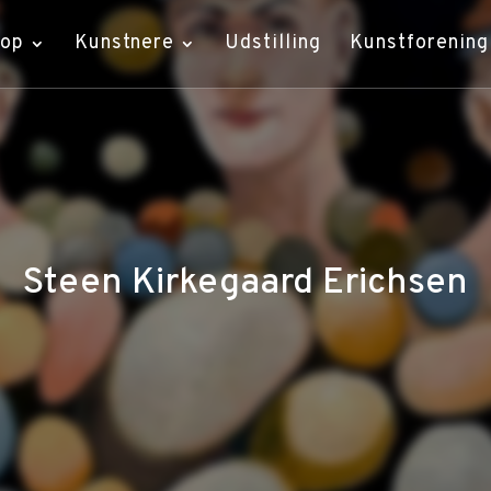
hop
Kunstnere
Udstilling
Kunstforening
Steen Kirkegaard Erichsen