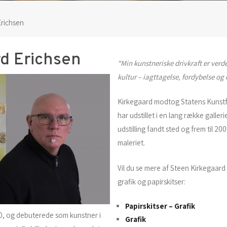
Erichsen
d Erichsen
“Min kunstneriske drivkraft er ve
kultur – iagttagelse, fordybelse og 
Kirkegaard modtog Statens Kunst
har udstillet i en lang række galler
udstilling fandt sted og frem til 2
maleriet.
Vil du se mere af Steen Kirkegaard
grafik og papirskitser:
Papirskitser –
Grafik
60, og debuterede som kunstner i
Grafik