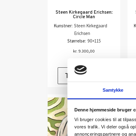
Steen Kirkegaard Erichsen:
Circle Man
Kunstner:
Steen Kirkegaard
K
Erichsen
Størrelse:
90×115
kr.
9.300,00
Tilføj til kurv
Samtykke
Denne hjemmeside bruger c
Vi bruger cookies til at tilpas
vores trafik. Vi deler også 
annonceringspartnere og anal