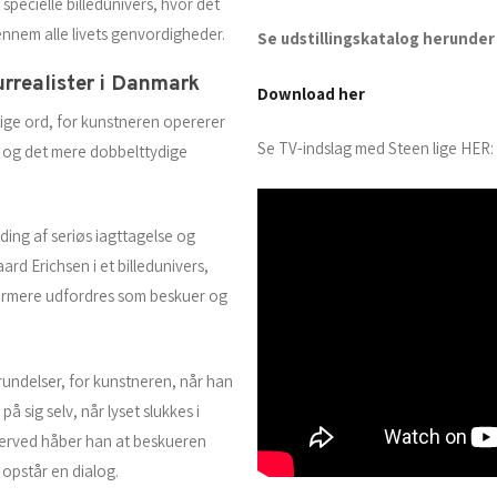
 specielle billedunivers, hvor det
nem alle livets genvordigheder.
Se udstillingskatalog herunder
urrealister i Danmark
Download her
gtige ord, for kunstneren opererer
Se TV-indslag med Steen lige HER:
e og det mere dobbelttydige
ding af seriøs iagttagelse og
ard Erichsen i et billedunivers,
nærmere udfordres som beskuer og
rundelser, for kunstneren, når han
 på sig selv, når lyset slukkes i
Derved håber han at beskueren
r opstår en dialog.