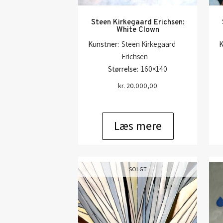
Steen Kirkegaard Erichsen:
White Clown
Kunstner:
Steen Kirkegaard
K
Erichsen
Størrelse:
160×140
kr.
20.000,00
Læs mere
SOLGT