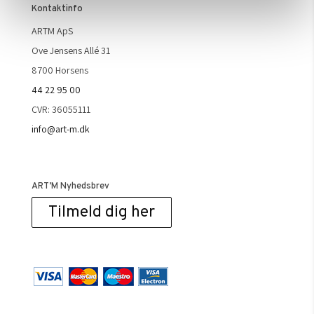
Kontaktinfo
ARTM ApS
Ove Jensens Allé 31
8700 Horsens
44 22 95 00
CVR: 36055111
info@art-m.dk
ART’M Nyhedsbrev
Tilmeld dig her