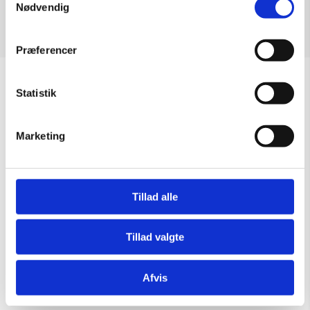
Nødvendig
Præferencer
Sommeråbningstider
Statistik
Gælder til og med 15/8
Marketing
Mandag – Torsdag:
09.00 – 16.00
Fredag:
09.00 – 15.30
Lørdag, søndag & helligdage:
Lukket
Tillad alle
Kontakt galleriet for åbningstider efter aftale.
Tillad valgte
Handelsbetingelser
Afvis