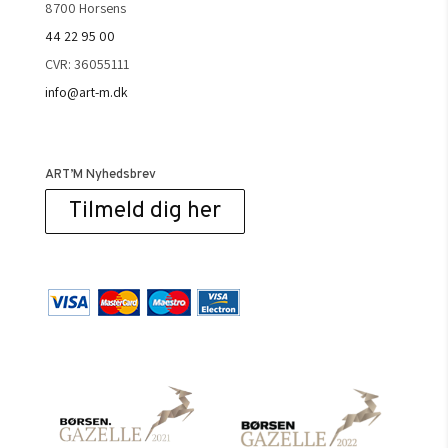
8700 Horsens
44 22 95 00
CVR: 36055111
info@art-m.dk
ART’M Nyhedsbrev
Tilmeld dig her