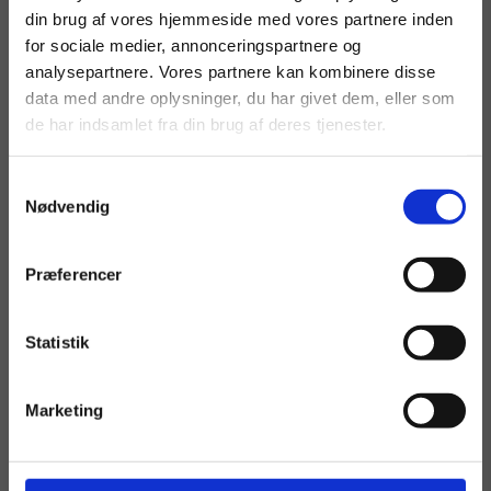
din brug af vores hjemmeside med vores partnere inden
for sociale medier, annonceringspartnere og
analysepartnere. Vores partnere kan kombinere disse
data med andre oplysninger, du har givet dem, eller som
de har indsamlet fra din brug af deres tjenester.
Samtykkevalg
Nødvendig
Præferencer
Maleri af Helena Hülsen: My Favourite Books
Statistik
Kunstner:
Helena Hülsen
Størrelse:
80×60
Marketing
kr.
6.800,00