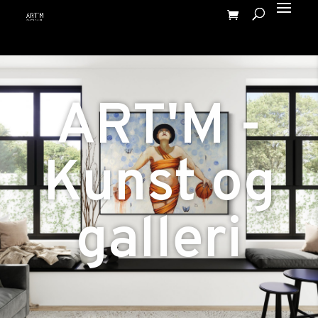
ART'M -
Kunst og
galleri