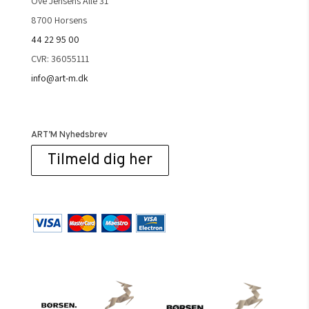
Ove Jensens Allé 31
8700 Horsens
44 22 95 00
CVR: 36055111
info@art-m.dk
ART’M Nyhedsbrev
Tilmeld dig her