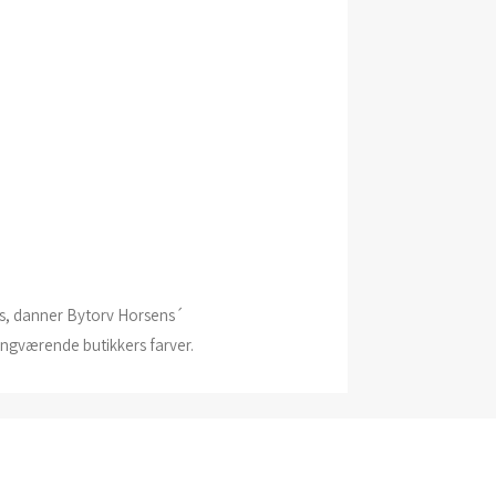
as, danner Bytorv Horsens´
kringværende butikkers farver.