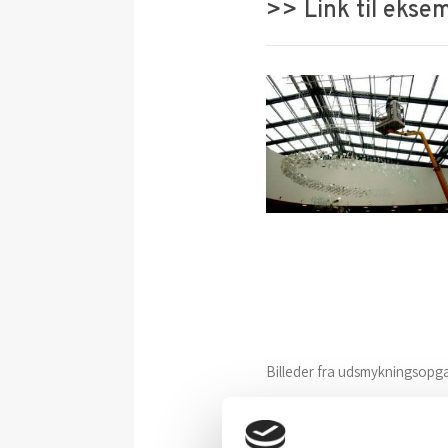
>> Link til eks
Billeder fra udsmykningsopg
Venstre:
Kunstner Steffen T