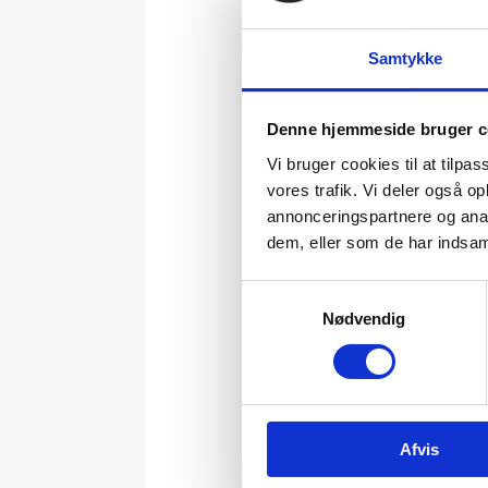
Højre:
Frode Gundorf laver reg
udhuggede regndryp af Laila
Samtykke
Denne hjemmeside bruger c
Vi bruger cookies til at tilpas
vores trafik. Vi deler også 
annonceringspartnere og anal
dem, eller som de har indsaml
Samtykkevalg
Nødvendig
Her ses bygningerne idag og 
I bassinet ligger rønnegrani
Afvis