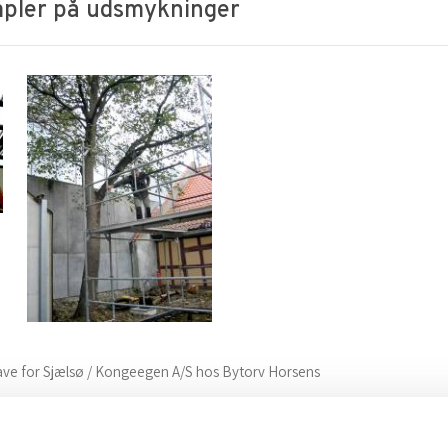
empler på udsmykninger
ave for Sjælsø / Kongeegen A/S hos Bytorv Horsens
ast under ophængning af ruminstallation med en diameter på 6 meter.