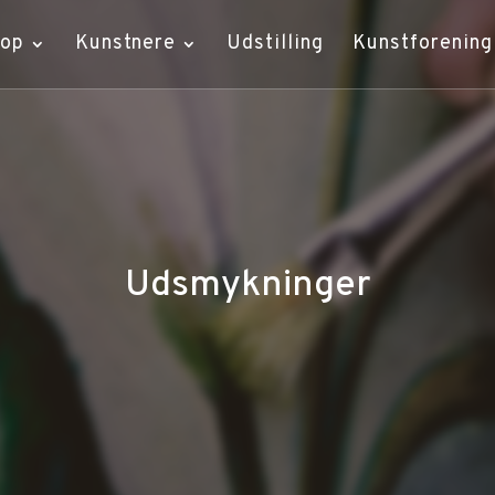
hop
Kunstnere
Udstilling
Kunstforening
Udsmykninger