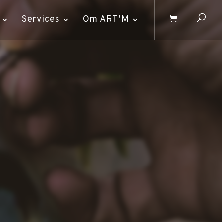
Services
Om ART’M