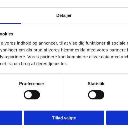
ndryp fra træ til bassin i serveringsgården. I bassin, udenfor billedet li
 Westergaard.
Detaljer
ookies
se vores indhold og annoncer, til at vise dig funktioner til sociale
oplysninger om din brug af vores hjemmeside med vores partnere i
ysepartnere. Vores partnere kan kombinere disse data med andr
et fra din brug af deres tjenester.
Præferencer
Statistik
for 100 år siden graveret på for- og bagside. Kunstner Alexander Kosmal
t udhugget med vandringe af Laila Westergaard.
Tillad valgte