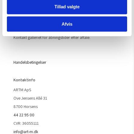
Mandag – Torsdag:
09.00 – 16.00
Tillad valgte
Fredag:
09.00 – 15.30
Lørdag, søndag & helligdage:
Lukket
Afvis
Kontakt galleriet for åbningstider efter aftale.
Handelsbetingelser
Kontaktinfo
ARTM ApS
Ove Jensens Allé 31
8700 Horsens
44 22 95 00
CVR: 36055111
info@art-m.dk