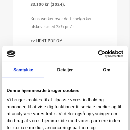
33.100 kr. (2024).
Kunstværker over dette beløb kan
afskrives med 25% pr. år.
>> HENT PDF OM
AFSKRIVNINGSREGLER FOR
VIRKSOMHEDER DER KØBER/LEJER
KUNST
Samtykke
Detaljer
Om
Denne hjemmeside bruger cookies
Afskrivningsreglerne
Vi bruger cookies til at tilpasse vores indhold og
gælder for:
annoncer, til at vise dig funktioner til sociale medier og til
at analysere vores trafik. Vi deler også oplysninger om
• Kunstværker, der hænges op
din brug af vores hjemmeside med vores partnere inden
eller opstilles i virksomhedens
for sociale medier, annonceringspartnere og