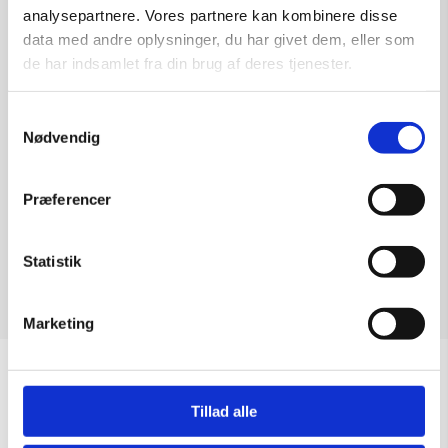
lokaler.
analysepartnere. Vores partnere kan kombinere disse
data med andre oplysninger, du har givet dem, eller som
• Kunstnerisk udsmykning, der
de har indsamlet fra din brug af deres tjenester.
udføres som en del af
bygningen eller de nærmeste
Samtykkevalg
omgivelser
Nødvendig
Præferencer
Statistik
Marketing
Åbningstider
Tillad alle
OBS: Galleriet er lukket i uge 29