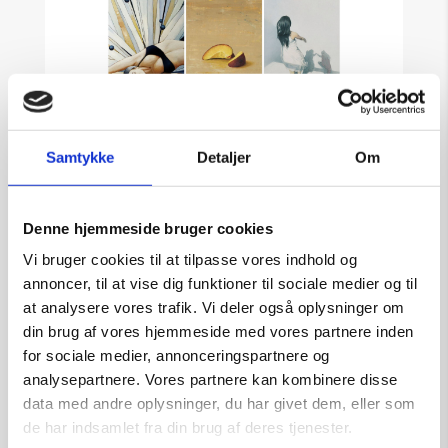
Udstilling med et udvalg af galleriets
Samtykke
Detaljer
Om
kunstnere – alle med udgangspunkt i
sommerens mange tvetydige følelser
Denne hjemmeside bruger cookies
og stemninger.
Vi bruger cookies til at tilpasse vores indhold og
annoncer, til at vise dig funktioner til sociale medier og til
Oplev værker af bl.a. Steen
at analysere vores trafik. Vi deler også oplysninger om
Kirkegaard Erichsen, Gan-Erdene
din brug af vores hjemmeside med vores partnere inden
Tsend, Michael Lauterjung, Birgitte
for sociale medier, annonceringspartnere og
Lykke Madsen og mange flere.
analysepartnere. Vores partnere kan kombinere disse
data med andre oplysninger, du har givet dem, eller som
de har indsamlet fra din brug af deres tjenester.