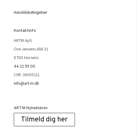
Handelsbetingelser
Kontaktinfo
ARTM ApS
Ove Jensens Allé 31
8700 Horsens
44 22 95 00
CVR: 36055111
info@art-m.dk
ART’M Nyhedsbrev
Tilmeld dig her