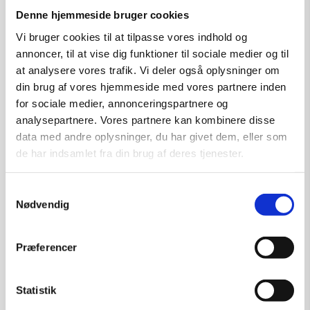
Denne hjemmeside bruger cookies
25. januar 2011
Vi bruger cookies til at tilpasse vores indhold og
annoncer, til at vise dig funktioner til sociale medier og til
at analysere vores trafik. Vi deler også oplysninger om
din brug af vores hjemmeside med vores partnere inden
for sociale medier, annonceringspartnere og
Årsberetninger fra
Kunstforeningen
analysepartnere. Vores partnere kan kombinere disse
data med andre oplysninger, du har givet dem, eller som
Årsberetning 2025
de har indsamlet fra din brug af deres tjenester.
Årsberetning 2024
Samtykkevalg
Nødvendig
Årsberetning 2023
Præferencer
Årsberetning 2022
Statistik
Årsberetning 2021