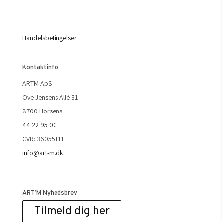
Handelsbetingelser
Kontaktinfo
ARTM ApS
Ove Jensens Allé 31
8700 Horsens
44 22 95 00
CVR: 36055111
info@art-m.dk
ART’M Nyhedsbrev
Tilmeld dig her