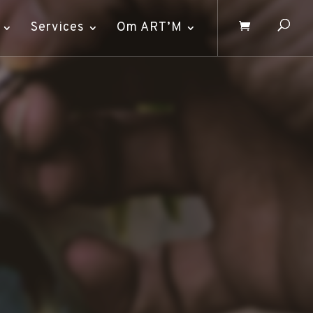
Services
Om ART’M