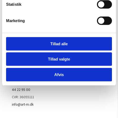
Fredag:
09.00 – 15.30
Statistik
Lørdag, søndag & helligdage:
Lukket
Marketing
Kontakt galleriet for åbningstider efter aftale.
Handelsbetingelser
Tillad alle
Tillad valgte
Kontaktinfo
ARTM ApS
Afvis
Ove Jensens Allé 31
8700 Horsens
44 22 95 00
CVR: 36055111
info@art-m.dk