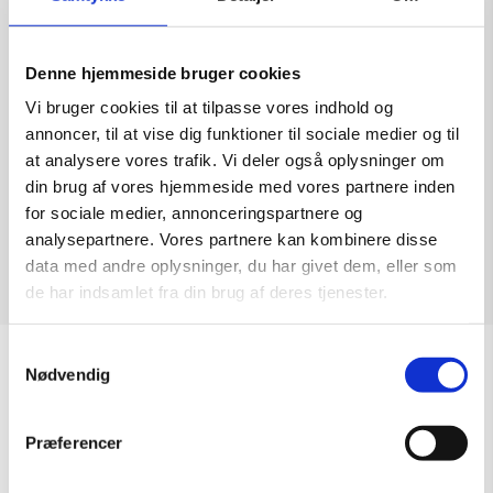
Ved helligdage og ferier kan der forekommer
Denne hjemmeside bruger cookies
ændrede åbningstider.
Vi bruger cookies til at tilpasse vores indhold og
annoncer, til at vise dig funktioner til sociale medier og til
Følg der med på vores
Facebook
og
Instagram
at analysere vores trafik. Vi deler også oplysninger om
side.
din brug af vores hjemmeside med vores partnere inden
for sociale medier, annonceringspartnere og
analysepartnere. Vores partnere kan kombinere disse
data med andre oplysninger, du har givet dem, eller som
de har indsamlet fra din brug af deres tjenester.
Samtykkevalg
Nødvendig
Åbningstider
OBS: Galleriet er lukket i uge 29
Præferencer
Mandag – Torsdag:
09.00 – 16.00