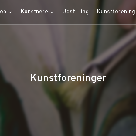
hop
Kunstnere
Udstilling
Kunstforening
Kunstforeninger