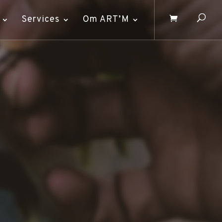
Services
Om ART’M