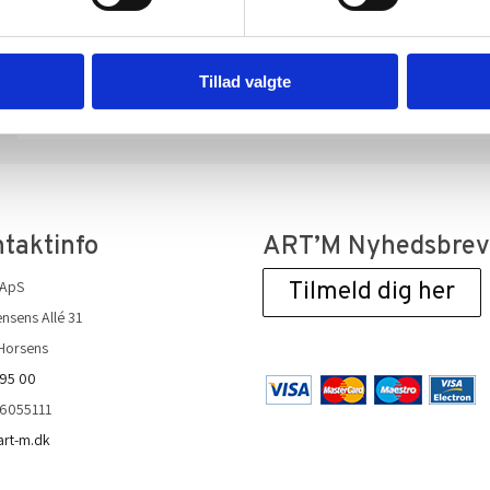
ART’M Kunst og Galleri sørger for udbringning og afhentning a
Med udstillingen følger en værkliste med overblik over kunster
Kunstforeningen køber for et nærmere aftalt minimumsbeløb
Tillad valgte
taktinfo
ART’M Nyhedsbre
 ApS
Tilmeld dig her
nsens Allé 31
Horsens
 95 00
36055111
art-m.dk