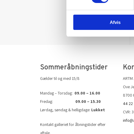
Afvis
Sommeråbningstider
Kon
Gælder til og med 15/8
ARTM
Ove Je
Mandag – Torsdag:
09.00 – 16.00
8700 
Fredag:
09.00 – 15.30
44 22
Lørdag, søndag & helligdage:
Lukket
CVR: 
info@
Kontakt galleriet for åbningstider efter
aftale.