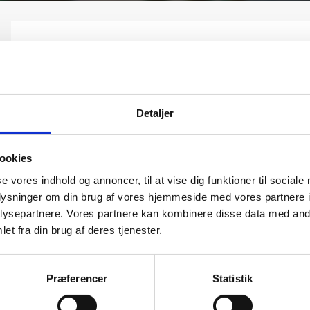
Tilbud til kunstforeninger
Vi arrangerer også gerne udstillinger uden for vores galleri, og
udstilling i jeres forening. En udstilling i jeres kunstforening ku
Detaljer
en af vores faste kunstnere, eller en blandet udstilling, som ka
efter jeres smag.
ookies
Vi holder også gerne kundearrangementer hvor jeres kunstforenin
se vores indhold og annoncer, til at vise dig funktioner til sociale
et møde med en kunstner eller et foredrag.
oplysninger om din brug af vores hjemmeside med vores partnere i
ysepartnere. Vores partnere kan kombinere disse data med andr
Hos ART’M Kunst og Galleri samarbejder vi med en bred vifte af 
et fra din brug af deres tjenester.
Kunstnere
og se vores store udvalg.
Præferencer
Statistik
Betingelser