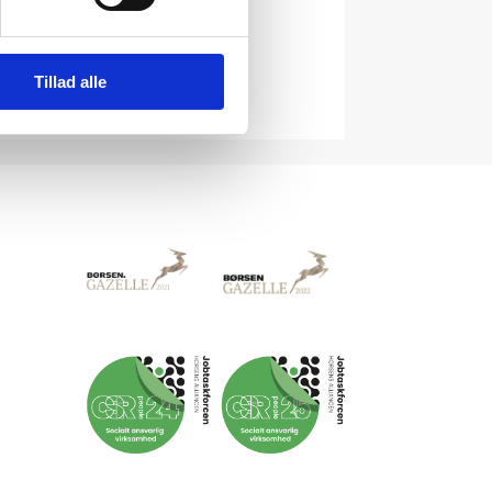
f udstillingen
, værker og priser
Tillad alle
v