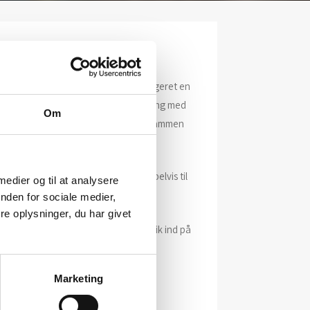
 Kunstforeninger kan sagtens få arrangeret en
nne eksempelvis være en separatudstilling med
Om
n bestå af 3-4 kunstneres værker, sat sammen
g kan besøge vores galleri, eksempelvis til
 medier og til at analysere
nden for sociale medier,
e oplysninger, du har givet
danske og udenlandske kunstnere. Klik ind på
Marketing