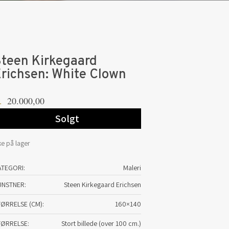
teen Kirkegaard
richsen: White Clown
20.000,00
.
Solgt
ke på lager
ATEGORI:
Maleri
UNSTNER
Steen Kirkegaard Erichsen
TØRRELSE (CM)
160×140
TØRRELSE
Stort billede (over 100 cm.)