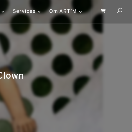
Services
Om ART’M
 Clown