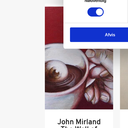
Nødvendig
Afvis
John Mirland