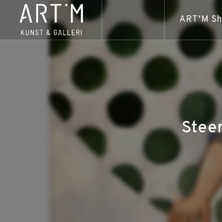
ART’M S
Steen