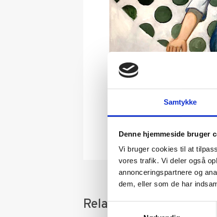
Samtykke
Denne hjemmeside bruger c
Vi bruger cookies til at tilpas
vores trafik. Vi deler også 
annonceringspartnere og anal
dem, eller som de har indsaml
Relaterede varer
Samtykkevalg