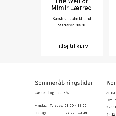
The Well of
Mimir Lærred
Kunstner:
John Mirland
Størrelse:
20×20
kr.
2.500,00
Tilføj til kurv
Sommeråbningstider
Kon
Gælder til og med 15/8
ARTM
Ove Je
Mandag – Torsdag:
09.00 – 16.00
8700 
Fredag:
09.00 – 15.30
44 22