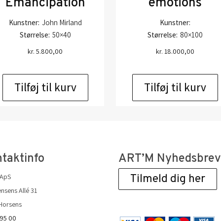
Emancipation
emotions
Kunstner:
John Mirland
Kunstner:
Størrelse:
50×40
Størrelse:
80×100
kr.
5.800,00
kr.
18.000,00
Tilføj til kurv
Tilføj til kurv
taktinfo
ART’M Nyhedsbre
 ApS
Tilmeld dig her
nsens Allé 31
Horsens
 95 00