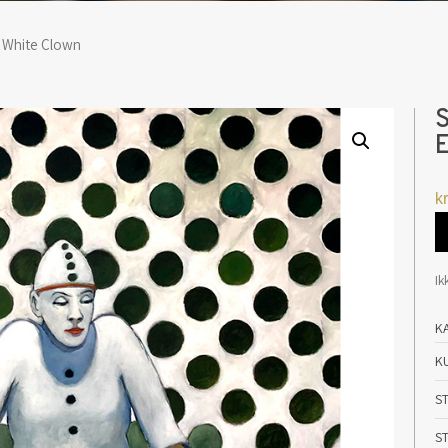
: White Clown
S
E
kr
Ik
K
K
S
S