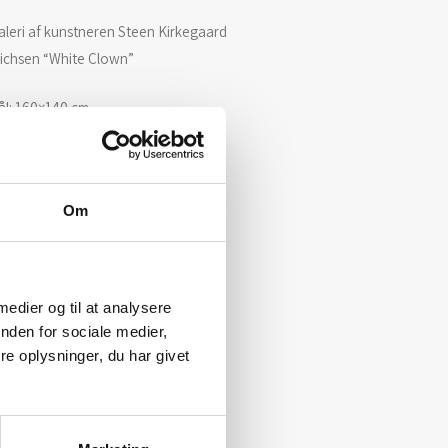
leri af kunstneren Steen Kirkegaard
richsen “White Clown”
ål: 160×140 cm.
kke indrammet
Om
 medier og til at analysere
nden for sociale medier,
e oplysninger, du har givet