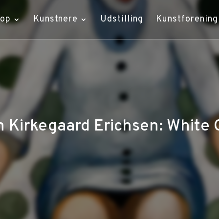
hop
Kunstnere
Udstilling
Kunstforening
 Kirkegaard Erichsen: White