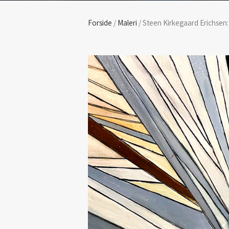
Forside
/
Maleri
/ Steen Kirkegaard Erichsen