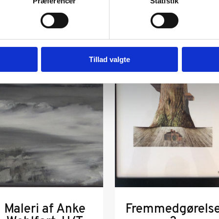
Præferencer
Statistik
Tillad valgte
Maleri af Anke
Fremmedgørels