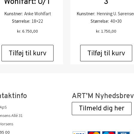
Wohlfart: U/T
3
Kunstner:
Anke Wohlfart
Kunstner:
Henning U. Sørense
Størrelse:
18×22
Størrelse:
40×30
kr.
6.750,00
kr.
1.750,00
Tilføj til kurv
Tilføj til kurv
taktinfo
ART’M Nyhedsbre
 ApS
Tilmeld dig her
nsens Allé 31
Horsens
 95 00