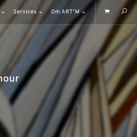
Services
Om ART’M
hour