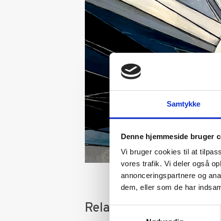
Samtykke
Denne hjemmeside bruger c
Vi bruger cookies til at tilpas
vores trafik. Vi deler også 
annonceringspartnere og anal
dem, eller som de har indsaml
Relaterede varer
Samtykkevalg