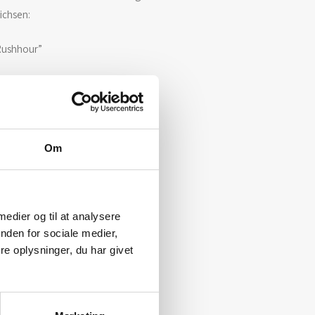
ichsen:
Rushhour”
0×90 cm.
kke indrammet
Om
 medier og til at analysere
nden for sociale medier,
e oplysninger, du har givet