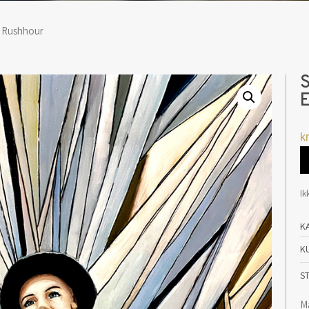
: Rushhour
S
E
kr
Ik
K
K
S
M