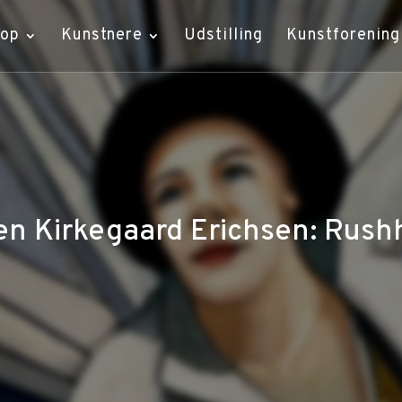
hop
Kunstnere
Udstilling
Kunstforening
en Kirkegaard Erichsen: Rush