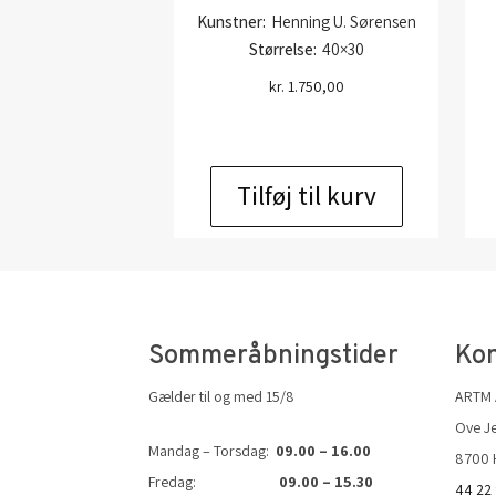
Kunstner:
Henning U. Sørensen
Størrelse:
40×30
kr.
1.750,00
Tilføj til kurv
Sommeråbningstider
Kon
Gælder til og med 15/8
ARTM
Ove Je
Mandag – Torsdag:
09.00 – 16.00
8700 
Fredag:
09.00 – 15.30
44 22