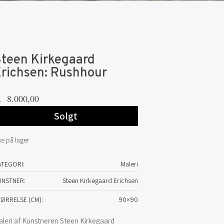
teen Kirkegaard
richsen: Rushhour
8.000,00
.
Solgt
ke på lager
ATEGORI:
Maleri
UNSTNER
Steen Kirkegaard Erichsen
TØRRELSE (CM)
90×90
aleri af Kunstneren Steen Kirkegaard