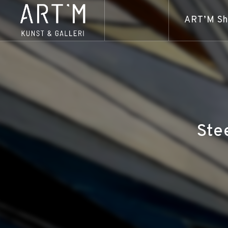
ART’M S
Ste