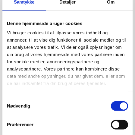
Samtykke
Detaljer
Om
Kunstner:
Anke Wohlfart
Størrelse:
18×22
Denne hjemmeside bruger cookies
kr.
6.750,00
Vi bruger cookies til at tilpasse vores indhold og
annoncer, til at vise dig funktioner til sociale medier og til
at analysere vores trafik. Vi deler også oplysninger om
din brug af vores hjemmeside med vores partnere inden
Tilføj til kurv
for sociale medier, annonceringspartnere og
analysepartnere. Vores partnere kan kombinere disse
data med andre oplysninger, du har givet dem, eller som
de har indsamlet fra din brug af deres tjenester.
Samtykkevalg
Nødvendig
Præferencer