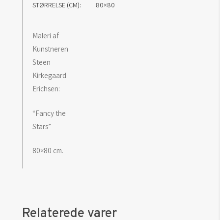
STØRRELSE (CM)
80×80
Maleri af
Kunstneren
Steen
Kirkegaard
Erichsen:
“Fancy the
Stars”
80×80 cm.
Relaterede varer