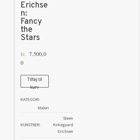
Erichse
n:
Fancy
the
Stars
7.500,0
kr.
0
Steen
Tilføj til
kurv
Kirkegaard
Erichsen:
KATEGORI:
Fancy
Maleri
the
Steen
Stars
KUNSTNER
Kirkegaard
antal
Erichsen