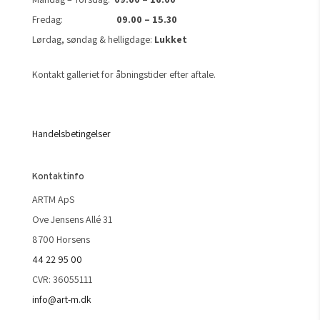
Fredag:
09.00 – 15.30
Lørdag, søndag & helligdage:
Lukket
Kontakt galleriet for åbningstider efter aftale.
Handelsbetingelser
Kontaktinfo
ARTM ApS
Ove Jensens Allé 31
8700 Horsens
44 22 95 00
CVR: 36055111
info@art-m.dk