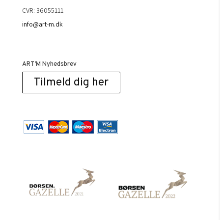
CVR: 36055111
info@art-m.dk
ART’M Nyhedsbrev
Tilmeld dig her