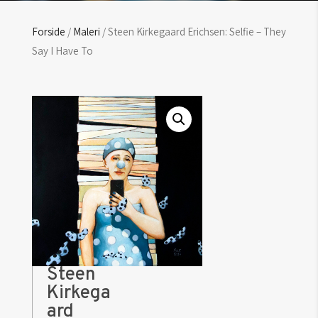
Forside
/
Maleri
/ Steen Kirkegaard Erichsen: Selfie – They
Say I Have To
Steen
Kirkega
ard