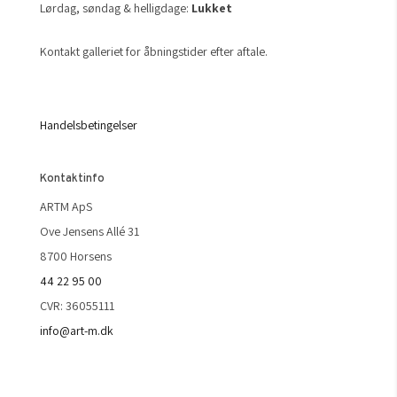
Lørdag, søndag & helligdage:
Lukket
Kontakt galleriet for åbningstider efter aftale.
Handelsbetingelser
Kontaktinfo
ARTM ApS
Ove Jensens Allé 31
8700 Horsens
44 22 95 00
CVR: 36055111
info@art-m.dk