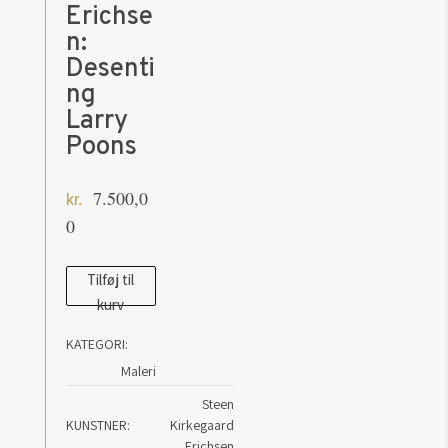
Erichse
n:
Desenti
ng
Larry
Poons
7.500,0
kr.
0
Steen
Tilføj til
kurv
Kirkegaard
Erichsen:
KATEGORI:
Desenting
Maleri
Larry
Steen
Poons
KUNSTNER
Kirkegaard
antal
Erichsen