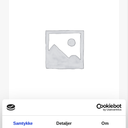
Captured in emotions
Samtykke
Detaljer
Om
Kunstner: