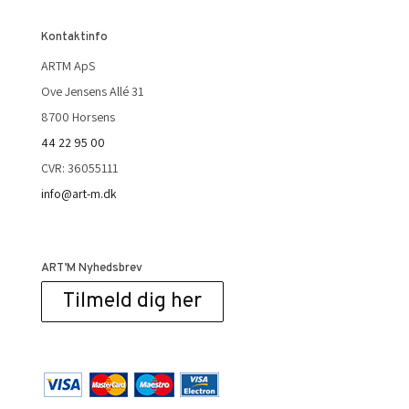
Kontaktinfo
ARTM ApS
Ove Jensens Allé 31
8700 Horsens
44 22 95 00
CVR: 36055111
info@art-m.dk
ART’M Nyhedsbrev
Tilmeld dig her