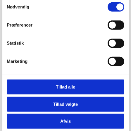
Samtykkevalg
Nødvendig
Præferencer
Statistik
Captured in emotions
Marketing
Kunstner:
Størrelse:
80×100
Tillad alle
kr.
18.000,00
Tillad valgte
Afvis