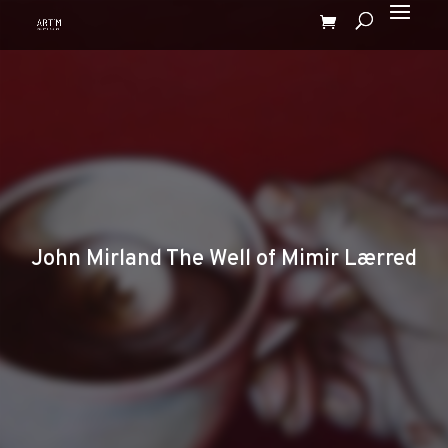
John Mirland The Well of Mimir Lærred