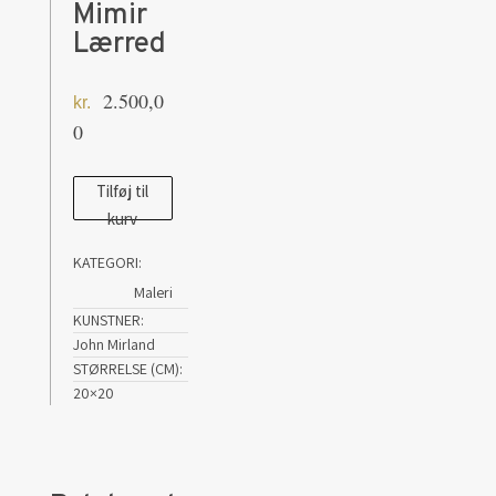
Mimir
Lærred
2.500,0
kr.
0
John
Tilføj til
kurv
Mirland
The
KATEGORI:
Well
Maleri
of
KUNSTNER
Mimir
John Mirland
Lærred
STØRRELSE (CM)
20×20
antal