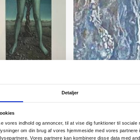
Detaljer
U/t
U/t
Kunstner:
Jørgen Boberg
Kunstner:
Jørgen Boberg
ookies
Størrelse:
55×32
Størrelse:
53×37
se vores indhold og annoncer, til at vise dig funktioner til sociale
kr.
1.900,00
kr.
1.900,00
oplysninger om din brug af vores hjemmeside med vores partnere i
ysepartnere. Vores partnere kan kombinere disse data med andr