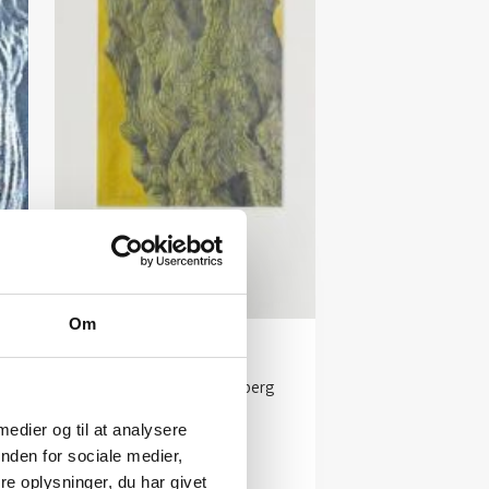
Om
U/t
Kunstner:
Jørgen Boberg
Størrelse:
53×37
 medier og til at analysere
kr.
1.900,00
nden for sociale medier,
e oplysninger, du har givet