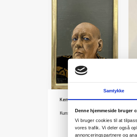
Samtykke
Kemo Boberg af Jørgen
Boberg
Denne hjemmeside bruger c
Kunstner:
Jørgen Boberg
Vi bruger cookies til at tilpas
Størrelse:
34×20
vores trafik. Vi deler også 
kr.
15.000,00
annonceringspartnere og anal