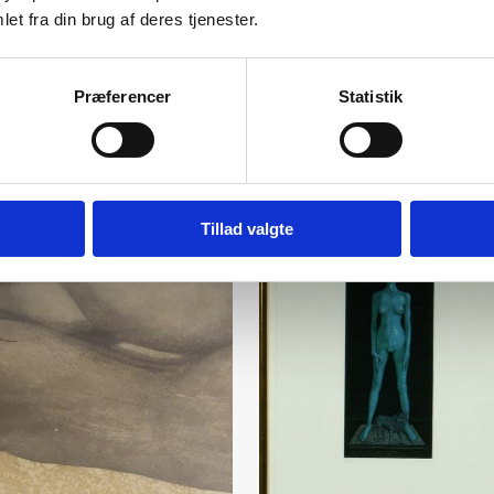
et fra din brug af deres tjenester.
Tilføj til kurv
Tilføj til kurv
Præferencer
Statistik
Tillad valgte