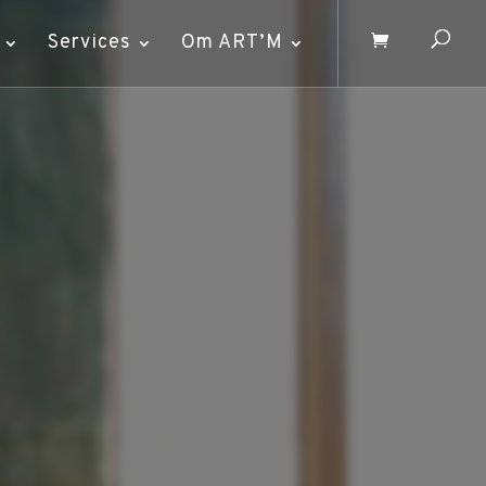
Services
Om ART’M