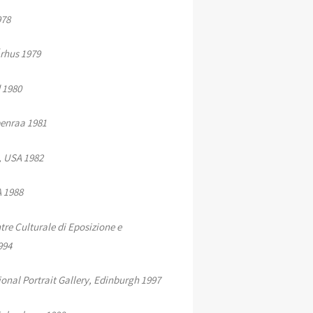
978
Århus 1979
 1980
benraa 1981
, USA 1982
A 1988
tre Culturale di Eposizione e
994
onal Portrait Gallery, Edinburgh 1997