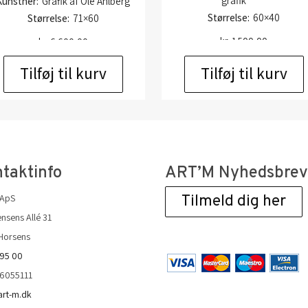
grafik
Kunstner:
Grafik af Ole Ahlberg
Størrelse:
60×40
Størrelse:
71×60
kr.
1.500,00
kr.
6.600,00
Tilføj til kurv
Tilføj til kurv
taktinfo
ART’M Nyhedsbre
 ApS
Tilmeld dig her
nsens Allé 31
Horsens
 95 00
36055111
art-m.dk