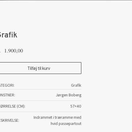
rafik
1.900,00
.
afik
Tilføj til kurv
tal
ATEGORI:
Grafik
UNSTNER
Jørgen Boberg
TØRRELSE (CM)
57×40
Indrammet i træramme med
ESKRIVELSE
hvid passepartout