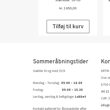
kr.
2.650,00
Tilføj til kurv
Sommeråbningstider
Kon
Gælder til og med 15/8
ARTM
Ove Je
Mandag – Torsdag:
09.00 – 16.00
8700 
Fredag:
09.00 – 15.30
44 22
Lørdag, søndag & helligdage:
Lukket
CVR: 
info@
Kontakt galleriet for åbningstider efter