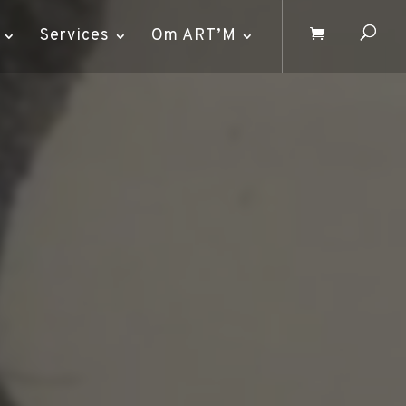
Services
Om ART’M