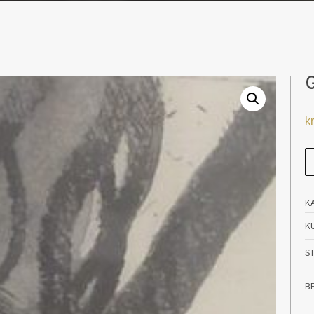
G
kr
Gr
an
K
K
S
B