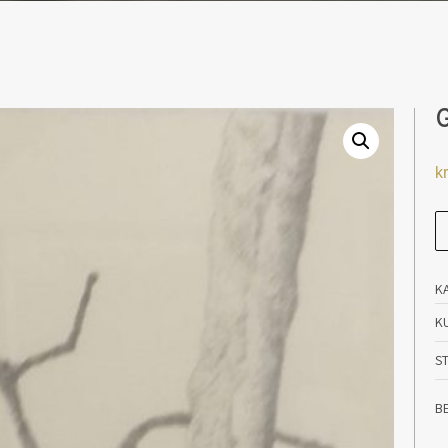
G
kr
Gr
an
K
K
S
B