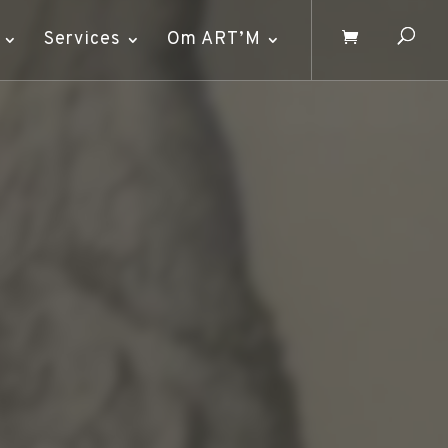
Services
Om ART’M