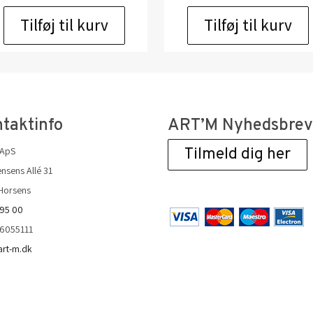
Tilføj til kurv
Tilføj til kurv
taktinfo
ART’M Nyhedsbre
 ApS
Tilmeld dig her
nsens Allé 31
Horsens
 95 00
36055111
art-m.dk