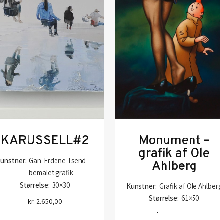
KARUSSELL#2
Monument –
grafik af Ole
unstner:
Gan-Erdene Tsend
Ahlberg
bemalet grafik
Størrelse:
30×30
Kunstner:
Grafik af Ole Ahlber
Størrelse:
61×50
kr.
2.650,00
kr.
6.000,00