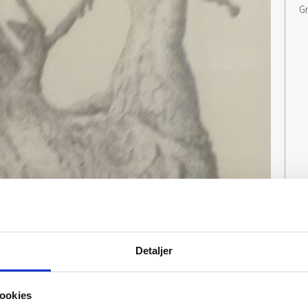
G
Detaljer
ookies