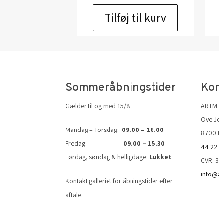
Tilføj til kurv
Sommeråbningstider
Kon
Gælder til og med 15/8
ARTM
Ove Je
Mandag – Torsdag:
09.00 – 16.00
8700 
Fredag:
09.00 – 15.30
44 22
Lørdag, søndag & helligdage:
Lukket
CVR: 
info@
Kontakt galleriet for åbningstider efter
aftale.