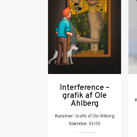
Interference –
grafik af Ole
K
Ahlberg
Kunstner:
Grafik af Ole Ahlberg
Størrelse:
61×50
kr.
6.000,00