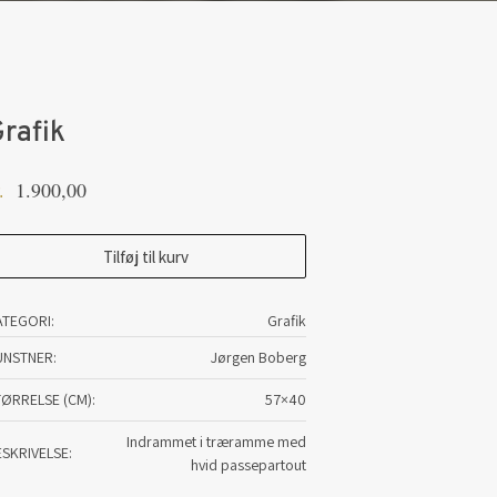
rafik
1.900,00
.
afik
Tilføj til kurv
tal
ATEGORI:
Grafik
UNSTNER
Jørgen Boberg
TØRRELSE (CM)
57×40
Indrammet i træramme med
ESKRIVELSE
hvid passepartout