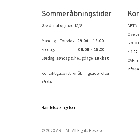
Sommeråbningstider
Kon
Gælder til og med 15/8
ARTM
Ove Je
Mandag – Torsdag:
09.00 – 16.00
8700 
Fredag:
09.00 – 15.30
44 22
Lørdag, søndag & helligdage:
Lukket
CVR: 
info@
Kontakt galleriet for åbningstider efter
aftale.
Handelsbetingelser
© 2020 ART´M - All Rights Reserved