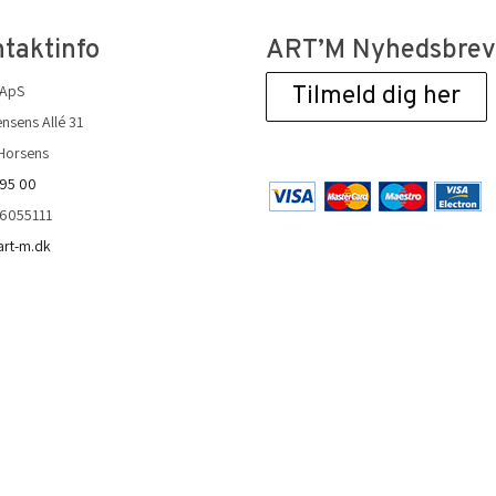
taktinfo
ART’M Nyhedsbre
 ApS
Tilmeld dig her
nsens Allé 31
Horsens
 95 00
36055111
art-m.dk