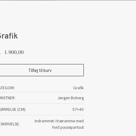
rafik
1.900,00
.
afik
Tilføj til kurv
tal
ATEGORI:
Grafik
UNSTNER
Jørgen Boberg
TØRRELSE (CM)
57×40
Indrammet i træramme med
ESKRIVELSE
hvid passepartout