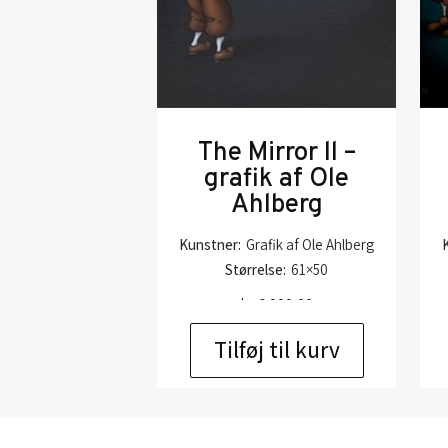
The Mirror ll –
grafik af Ole
Ahlberg
Kunstner:
Grafik af Ole Ahlberg
Størrelse:
61×50
kr.
6.000,00
Tilføj til kurv