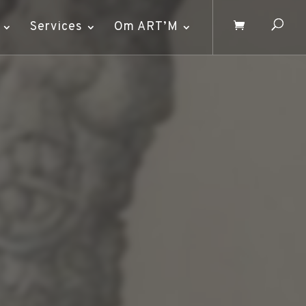
Services
Om ART’M