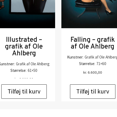
Illustrated –
Falling – grafik
grafik af Ole
af Ole Ahlberg
Ahlberg
Kunstner:
Grafik af Ole Ahlber
Størrelse:
71×60
Kunstner:
Grafik af Ole Ahlberg
Størrelse:
61×50
kr.
6.600,00
kr.
6.000,00
Tilføj til kurv
Tilføj til kurv