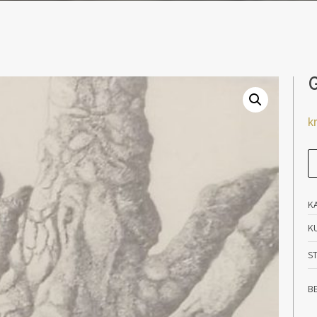
G
kr
Gr
an
K
K
S
B