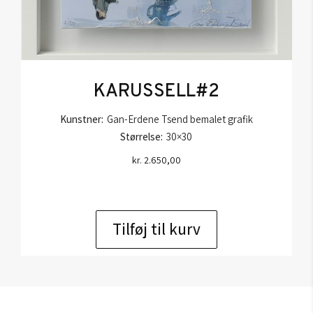
KARUSSELL#2
Kunstner:
Gan-Erdene Tsend bemalet grafik
Størrelse:
30×30
kr.
2.650,00
Tilføj til kurv