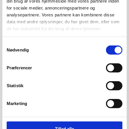
din brug af vores hjemmeside med vores partnere inden
for sociale medier, annonceringspartnere og
analysepartnere. Vores partnere kan kombinere disse
data med andre oplysninger, du har givet dem, eller som
de har indsamlet fra din brug af deres tjenester.
Samtykkevalg
Nødvendig
Præferencer
Statistik
Grafik af Jens Heller: Dame
Marketing
Kunstner:
Diverse kunstnere – grafik
Størrelse:
60×40
kr.
1.500,00
Tillad alle