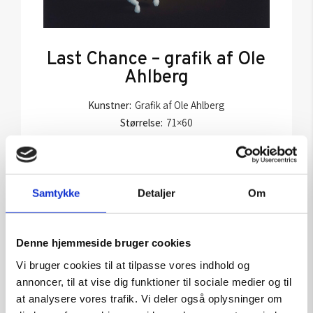
Last Chance – grafik af Ole
Ahlberg
Kunstner:
Grafik af Ole Ahlberg
Størrelse:
71×60
kr.
6.600,00
Tilføj til kurv
Samtykke
Detaljer
Om
Denne hjemmeside bruger cookies
Vi bruger cookies til at tilpasse vores indhold og
annoncer, til at vise dig funktioner til sociale medier og til
at analysere vores trafik. Vi deler også oplysninger om