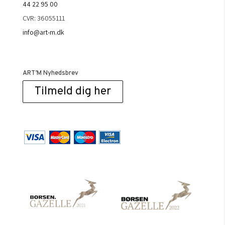
44 22 95 00
CVR: 36055111
info@art-m.dk
ART’M Nyhedsbrev
Tilmeld dig her