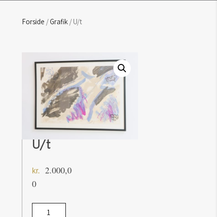
Forside
/
Grafik
/ U/t
U/t
2.000,0
kr.
0
U/t