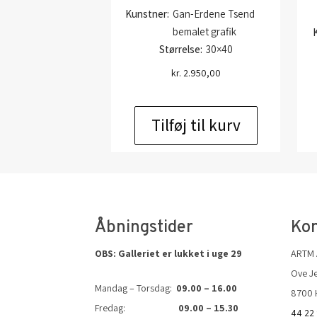
Kunstner:
Gan-Erdene Tsend
bemalet grafik
Størrelse:
30×40
kr.
2.950,00
Tilføj til kurv
Åbningstider
Kon
OBS: Galleriet er lukket i uge 29
ARTM
Ove Je
Mandag – Torsdag:
09.00 – 16.00
8700 
Fredag:
09.00 – 15.30
44 22