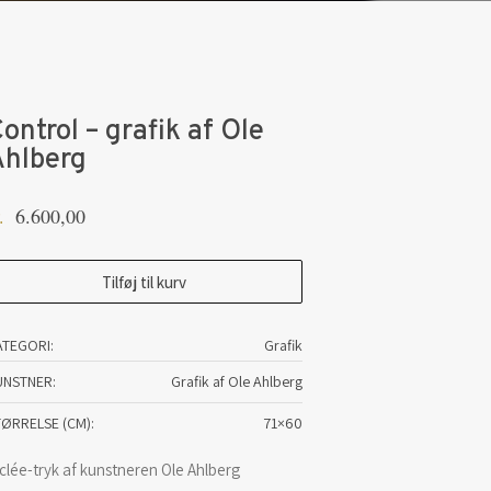
ontrol – grafik af Ole
Ahlberg
6.600,00
.
ntrol
Tilføj til kurv
afik
ATEGORI:
Grafik
UNSTNER
Grafik af Ole Ahlberg
e
lberg
TØRRELSE (CM)
71×60
tal
clée-tryk af kunstneren Ole Ahlberg