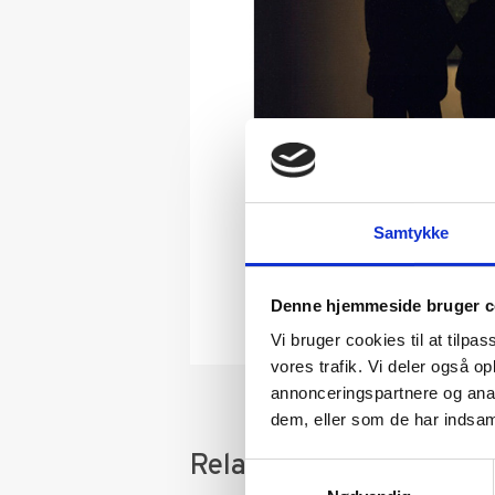
Samtykke
Denne hjemmeside bruger c
Vi bruger cookies til at tilpas
vores trafik. Vi deler også 
annonceringspartnere og anal
dem, eller som de har indsaml
Relaterede varer
Samtykkevalg