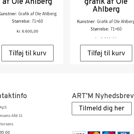
af Ole Ahlberg
grafik af Ole
Ahlberg
Kunstner:
Grafik af Ole Ahlberg
Størrelse:
71×60
Kunstner:
Grafik af Ole Ahlber
Størrelse:
71×60
kr.
6.600,00
kr.
6.600,00
Tilføj til kurv
Tilføj til kurv
taktinfo
ART’M Nyhedsbre
 ApS
Tilmeld dig her
nsens Allé 31
Horsens
 95 00