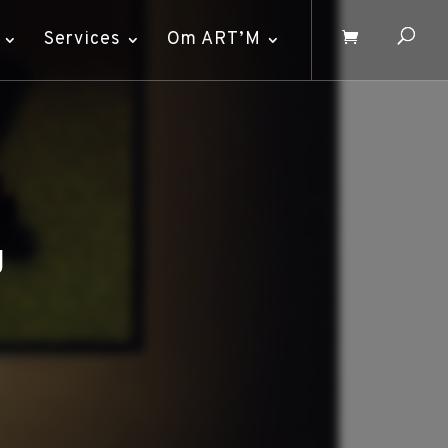
Services
Om ART’M
g