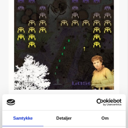
Grafik af Jens Heller: Dame
Kunstner:
Diverse kunstnere – grafik
Samtykke
Detaljer
Om
Størrelse:
60×40