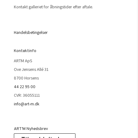
Kontakt galleriet for åbningstider efter aftale.
Handelsbetingelser
Kontaktinfo
ARTM ApS
Ove Jensens Allé 31
8700 Horsens
44 22 95 00
CVR: 36055111
info@art-m.dk
ART’M Nyhedsbrev