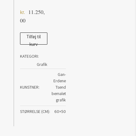
11.250,
kr.
00
Wattwanderer
Tilføj til
kurv
antal
KATEGORI:
Grafik
Gan-
Erdene
KUNSTNER
Tsend
bemalet
grafik
STØRRELSE (CM)
60×50