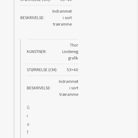
Indrammet
BESKRIVELSE
i sort
træramme
Thor
KUNSTNER
Lindeneg
grafik
STØRRELSE (CM)
53×40
Indrammet
BESKRIVELSE
i sort
træramme
G
r
a
f