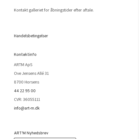
Kontakt galleriet for åbningstider efter aftale.
Handelsbetingelser
Kontaktinfo
ARTM ApS
Ove Jensens Allé 31
8700 Horsens
44 22 95 00
CVR: 36055111
info@art-m.dk
ART’M Nyhedsbrev