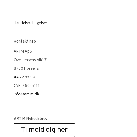
Handelsbetingelser
Kontaktinfo
ARTM ApS
Ove Jensens Allé 31
8700 Horsens
44 22 95 00
CVR: 36055111
info@art-m.dk
ART’M Nyhedsbrev
Tilmeld dig her