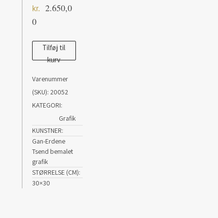
2.650,0
kr.
0
KARUSSELL#2
Tilføj til
kurv
antal
Varenummer
(SKU):
20052
KATEGORI:
Grafik
KUNSTNER
Gan-Erdene
Tsend bemalet
grafik
STØRRELSE (CM)
30×30