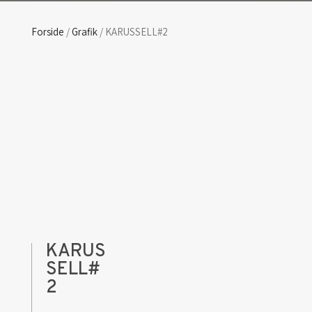
Forside
/
Grafik
/ KARUSSELL#2
KARUS
SELL#
2