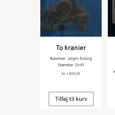
To kranier
Kunstner:
Jørgen Boberg
Størrelse:
53×45
kr.
1.900,00
Tilføj til kurv