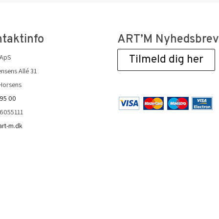
taktinfo
ART’M Nyhedsbre
 ApS
Tilmeld dig her
nsens Allé 31
Horsens
 95 00
36055111
art-m.dk