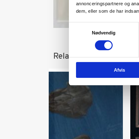
annonceringspartnere og anal
dem, eller som de har indsaml
Samtykkevalg
Nødvendig
Relaterede varer
Afvis