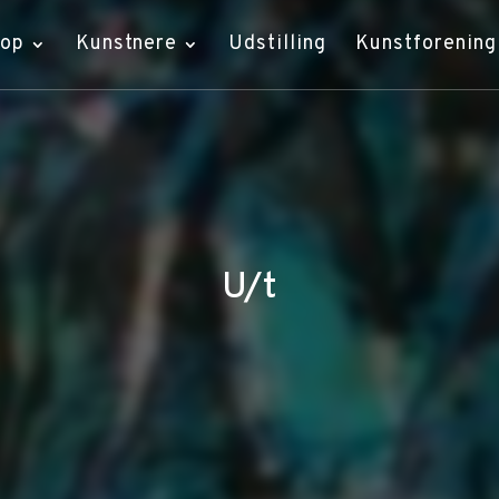
hop
Kunstnere
Udstilling
Kunstforening
U/t