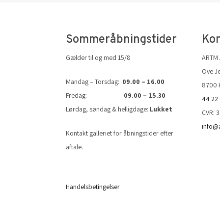
Sommeråbningstider
Kon
Gælder til og med 15/8
ARTM
Ove Je
Mandag – Torsdag:
09.00 – 16.00
8700 
Fredag:
09.00 – 15.30
44 22
Lørdag, søndag & helligdage:
Lukket
CVR: 
info@
Kontakt galleriet for åbningstider efter
aftale.
Handelsbetingelser