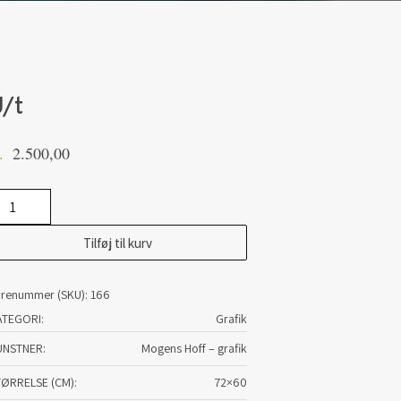
/t
2.500,00
.
t
tal
Tilføj til kurv
arenummer (SKU):
166
ATEGORI:
Grafik
UNSTNER
Mogens Hoff – grafik
TØRRELSE (CM)
72×60