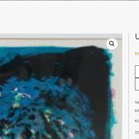
U
kr
U/
an
V
K
K
S