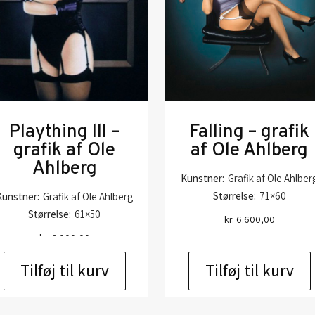
Plaything lll –
Falling – grafik
grafik af Ole
af Ole Ahlberg
Ahlberg
Kunstner:
Grafik af Ole Ahlber
Størrelse:
71×60
Kunstner:
Grafik af Ole Ahlberg
Størrelse:
61×50
kr.
6.600,00
kr.
6.000,00
Tilføj til kurv
Tilføj til kurv