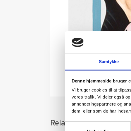
Samtykke
Denne hjemmeside bruger c
Vi bruger cookies til at tilpas
vores trafik. Vi deler også 
annonceringspartnere og anal
dem, eller som de har indsaml
Relaterede varer
Samtykkevalg