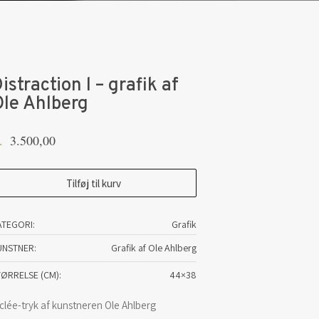
istraction l – grafik af
le Ahlberg
3.500,00
.
straction
Tilføj til kurv
ATEGORI:
Grafik
afik
UNSTNER
Grafik af Ole Ahlberg
e
TØRRELSE (CM)
44×38
lberg
clée-tryk af kunstneren Ole Ahlberg
tal