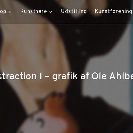
hop
Kunstnere
Udstilling
Kunstforening
straction l – grafik af Ole Ahlb