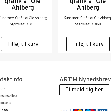
grafik af Ole
grafik af Ole
Ahlberg
Ahlberg
Kunstner:
Grafik af Ole Ahlberg
Kunstner:
Grafik af Ole Ahlber
Størrelse:
71×60
Størrelse:
71×60
kr.
6.600,00
kr.
6.600,00
Tilføj til kurv
Tilføj til kurv
taktinfo
ART’M Nyhedsbre
 ApS
Tilmeld dig her
nsens Allé 31
Horsens
 95 00