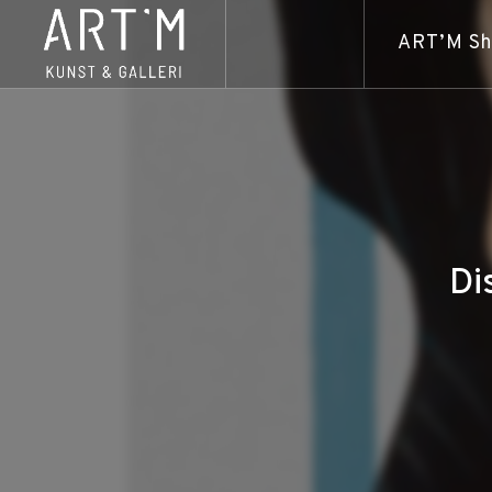
ART’M S
Di