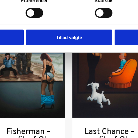
Præferencer
Statistik
Tillad valgte
Fisherman –
Last Chance –