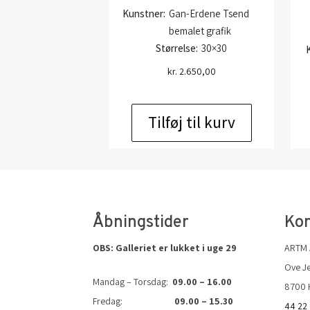
Kunstner:
Gan-Erdene Tsend
bemalet grafik
Størrelse:
30×30
kr.
2.650,00
Tilføj til kurv
Åbningstider
Kon
OBS: Galleriet er lukket i uge 29
ARTM
Ove Je
Mandag – Torsdag:
09.00 – 16.00
8700 
Fredag:
09.00 – 15.30
44 22