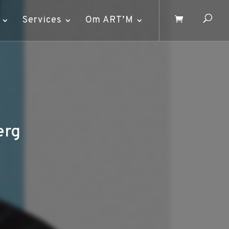
Services
Om ART’M
erg