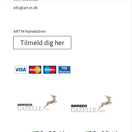
info@art-m.dk
ART’M Nyhedsbrev
Tilmeld dig her