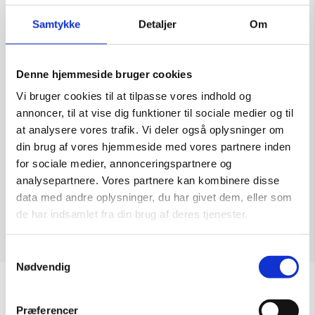
Samtykke
Detaljer
Om
Denne hjemmeside bruger cookies
Distraction l – grafik af Ole Ahlberg
Vi bruger cookies til at tilpasse vores indhold og
Kunstner:
Grafik af Ole Ahlberg
annoncer, til at vise dig funktioner til sociale medier og til
Størrelse:
44×38
at analysere vores trafik. Vi deler også oplysninger om
kr.
3.500,00
din brug af vores hjemmeside med vores partnere inden
for sociale medier, annonceringspartnere og
analysepartnere. Vores partnere kan kombinere disse
data med andre oplysninger, du har givet dem, eller som
de har indsamlet fra din brug af deres tjenester.
Tilføj til kurv
Samtykkevalg
Nødvendig
Åbningstider
Præferencer