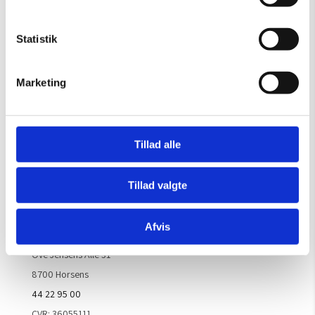
OBS: Galleriet er lukket i uge 29
Mandag – Torsdag:
09.00 – 16.00
Statistik
Fredag:
09.00 – 15.30
Lørdag, søndag & helligdage:
Lukket
Marketing
Kontakt galleriet for åbningstider efter aftale.
Tillad alle
Handelsbetingelser
Tillad valgte
Kontaktinfo
Afvis
ARTM ApS
Ove Jensens Allé 31
8700 Horsens
44 22 95 00
CVR: 36055111