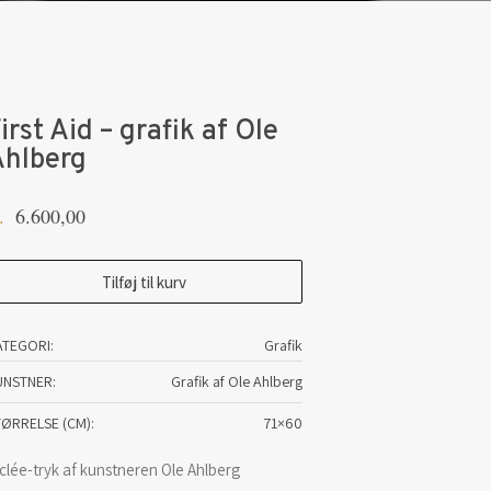
irst Aid – grafik af Ole
Ahlberg
6.600,00
.
rst
Tilføj til kurv
d
ATEGORI:
Grafik
afik
UNSTNER
Grafik af Ole Ahlberg
e
TØRRELSE (CM)
71×60
lberg
clée-tryk af kunstneren Ole Ahlberg
tal