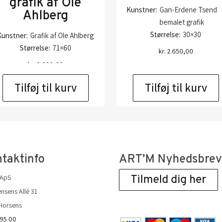
grafik af Ole
Kunstner:
Gan-Erdene Tsend
Ahlberg
bemalet grafik
Størrelse:
30×30
Kunstner:
Grafik af Ole Ahlberg
Størrelse:
71×60
kr.
2.650,00
kr.
6.600,00
Tilføj til kurv
Tilføj til kurv
taktinfo
ART’M Nyhedsbre
 ApS
Tilmeld dig her
nsens Allé 31
Horsens
 95 00