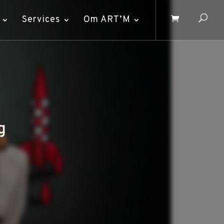
Services
Om ART’M
g