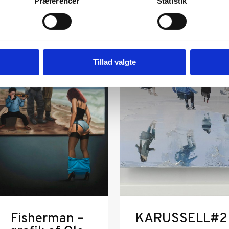
Præferencer
Statistik
Tillad valgte
Fisherman –
KARUSSELL#2