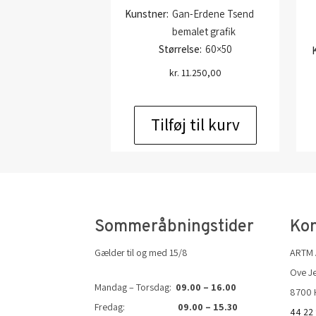
Kunstner:
Gan-Erdene Tsend
bemalet grafik
Størrelse:
60×50
kr.
11.250,00
Tilføj til kurv
Sommeråbningstider
Kon
Gælder til og med 15/8
ARTM
Ove Je
Mandag – Torsdag:
09.00 – 16.00
8700 
Fredag:
09.00 – 15.30
44 22