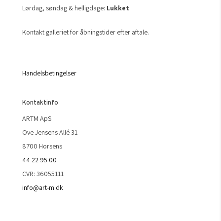
Lørdag, søndag & helligdage:
Lukket
Kontakt galleriet for åbningstider efter aftale.
Handelsbetingelser
Kontaktinfo
ARTM ApS
Ove Jensens Allé 31
8700 Horsens
44 22 95 00
CVR: 36055111
info@art-m.dk