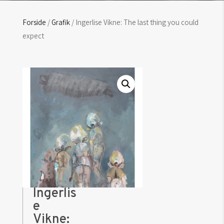
Forside
/
Grafik
/ Ingerlise Vikne: The last thing you could
expect
Ingerlis
e
Vikne: