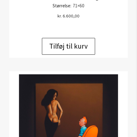
Størrelse:
71×60
kr.
6.600,00
Tilføj til kurv