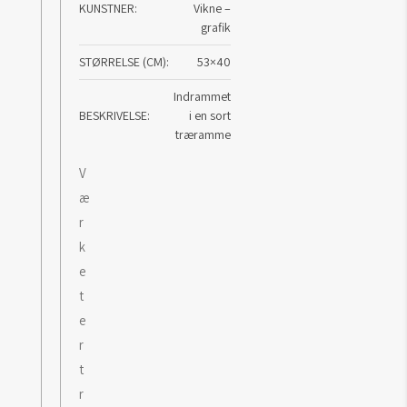
KUNSTNER
Vikne –
grafik
STØRRELSE (CM)
53×40
Indrammet
BESKRIVELSE
i en sort
træramme
V
æ
r
k
e
t
e
r
t
r