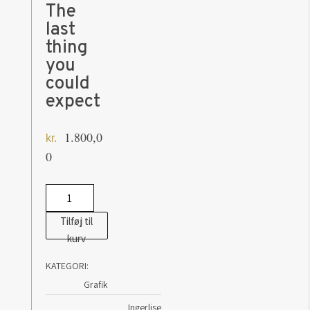
The
last
thing
you
could
expect
1.800,0
kr.
0
Ingerlise
Vikne:
Tilføj til
The
kurv
last
KATEGORI:
thing
Grafik
you
could
Ingerlise