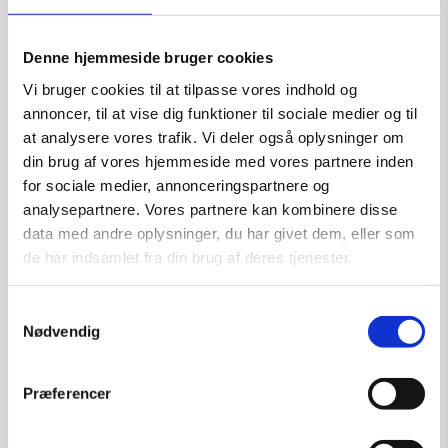
t
i
Denne hjemmeside bruger cookies
s
Vi bruger cookies til at tilpasse vores indhold og
o
annoncer, til at vise dig funktioner til sociale medier og til
r
at analysere vores trafik. Vi deler også oplysninger om
t
din brug af vores hjemmeside med vores partnere inden
r
for sociale medier, annonceringspartnere og
a
analysepartnere. Vores partnere kan kombinere disse
m
data med andre oplysninger, du har givet dem, eller som
m
de har indsamlet fra din brug af deres tjenester.
e
m
Samtykkevalg
Nødvendig
e
d
p
Præferencer
a
s