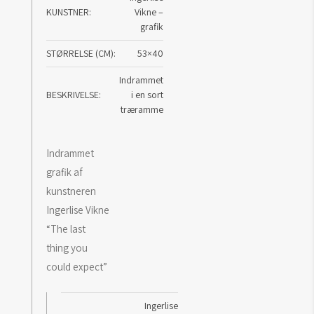
KUNSTNER
Vikne –
expect
grafik
antal
STØRRELSE (CM)
53×40
Indrammet
BESKRIVELSE
i en sort
træramme
Indrammet
grafik af
kunstneren
Ingerlise Vikne
“The last
thing you
could expect”
Ingerlise