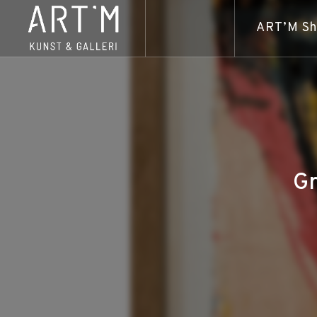
ART’M S
Gr