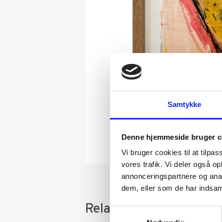
Samtykke
Denne hjemmeside bruger c
Vi bruger cookies til at tilpas
vores trafik. Vi deler også 
annonceringspartnere og anal
dem, eller som de har indsaml
Relaterede varer
Samtykkevalg