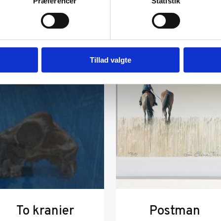
Præferencer
Statistik
Tillad valgte
To kranier
Postman