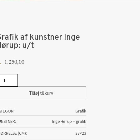
rafik af kunstner Inge
ørup: u/t
1.250,00
.
afik
Tilføj til kurv
nstner
ge
ATEGORI:
Grafik
ørup:
t
UNSTNER
Inge Hørup – grafik
tal
TØRRELSE (CM)
33×23