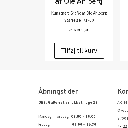
af Ole Ahlberg
Kunstner:
Grafik af Ole Ahlberg
Størrelse:
71×60
kr.
6.600,00
Tilføj til kurv
Åbningstider
Kon
OBS: Galleriet er lukket i uge 29
ARTM
Ove Je
Mandag – Torsdag:
09.00 – 16.00
8700 
Fredag:
09.00 – 15.30
44 22