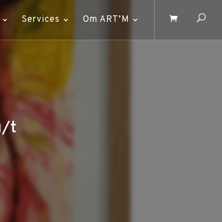
Services
Om ART’M
u/t