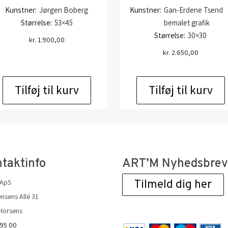
Kunstner:
Jørgen Boberg
Kunstner:
Gan-Erdene Tsend
Størrelse:
53×45
bemalet grafik
Størrelse:
30×30
kr.
1.900,00
kr.
2.650,00
Tilføj til kurv
Tilføj til kurv
taktinfo
ART’M Nyhedsbre
 ApS
Tilmeld dig her
nsens Allé 31
Horsens
 95 00