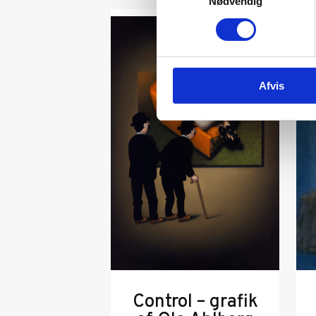
Nødvendig
Afvis
Control – grafik