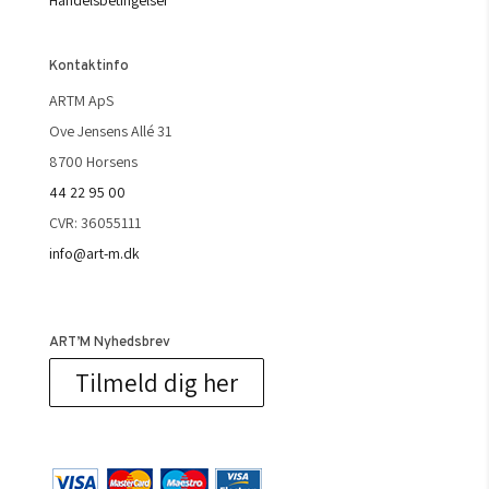
Handelsbetingelser
Kontaktinfo
ARTM ApS
Ove Jensens Allé 31
8700 Horsens
44 22 95 00
CVR: 36055111
info@art-m.dk
ART’M Nyhedsbrev
Tilmeld dig her