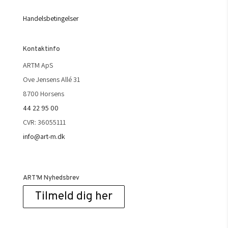
Handelsbetingelser
Kontaktinfo
ARTM ApS
Ove Jensens Allé 31
8700 Horsens
44 22 95 00
CVR: 36055111
info@art-m.dk
ART’M Nyhedsbrev
Tilmeld dig her