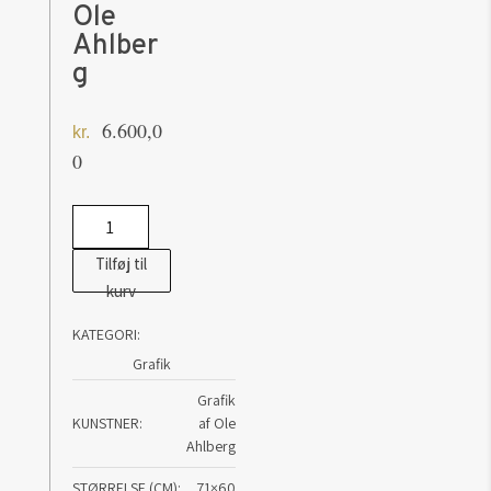
Ole
Ahlber
g
6.600,0
kr.
0
Exploring
the
Tilføj til
wilderness
kurv
-
KATEGORI:
Ole
Grafik
Ahlberg
antal
Grafik
KUNSTNER
af Ole
Ahlberg
STØRRELSE (CM)
71×60