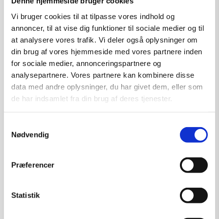
Denne hjemmeside bruger cookies
Vi bruger cookies til at tilpasse vores indhold og
annoncer, til at vise dig funktioner til sociale medier og til
at analysere vores trafik. Vi deler også oplysninger om
din brug af vores hjemmeside med vores partnere inden
for sociale medier, annonceringspartnere og
analysepartnere. Vores partnere kan kombinere disse
data med andre oplysninger, du har givet dem, eller som
de har indsamlet fra din brug af deres tjenester.
Samtykkevalg
Nødvendig
Cecilia – grafik af Ole Ahlberg
Kunstner:
Grafik af Ole Ahlberg
Præferencer
Størrelse:
71×60
kr.
6.600,00
Statistik