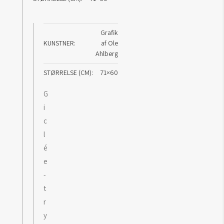
Grafik
KUNSTNER
af Ole
Ahlberg
STØRRELSE (CM)
71×60
G
i
c
l
é
e
-
t
r
y