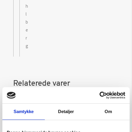
h
l
b
e
r
g
Relaterede varer
Samtykke
Detaljer
Om