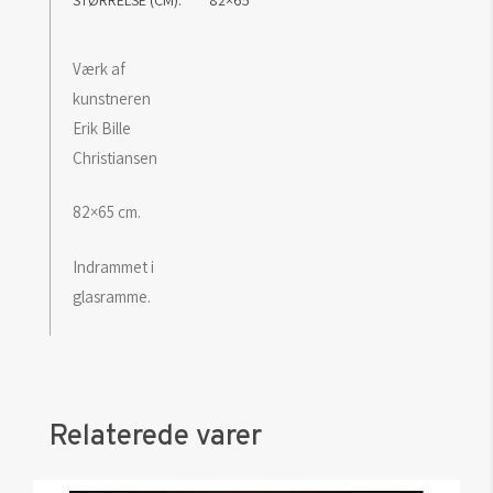
Værk af
kunstneren
Erik Bille
Christiansen
82×65 cm.
Indrammet i
glasramme.
Relaterede varer