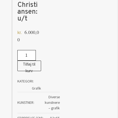
Christi
ansen:
u/t
6.000,0
kr.
0
Erik
Bille
Tilføj til
Christiansen:
kurv
u/t
KATEGORI:
antal
Grafik
Diverse
KUNSTNER
kunstnere
– grafik
STØRRELSE (CM)
82×65