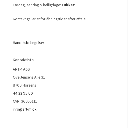
Lørdag, søndag & helligdage:
Lukket
Kontakt galleriet for åbningstider efter aftale.
Handelsbetingelser
Kontaktinfo
ARTM ApS
Ove Jensens Allé 31
8700 Horsens
44 22 95 00
CVR: 36055111
info@art-m.dk