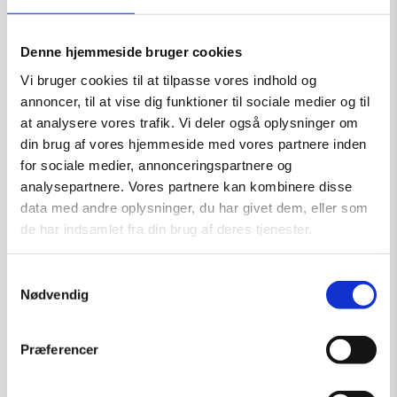
Størrelse:
71×60
kr.
6.600,00
Denne hjemmeside bruger cookies
Vi bruger cookies til at tilpasse vores indhold og
annoncer, til at vise dig funktioner til sociale medier og til
at analysere vores trafik. Vi deler også oplysninger om
Tilføj til kurv
din brug af vores hjemmeside med vores partnere inden
for sociale medier, annonceringspartnere og
analysepartnere. Vores partnere kan kombinere disse
data med andre oplysninger, du har givet dem, eller som
de har indsamlet fra din brug af deres tjenester.
Samtykkevalg
Nødvendig
Præferencer