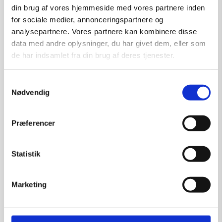
din brug af vores hjemmeside med vores partnere inden
for sociale medier, annonceringspartnere og
analysepartnere. Vores partnere kan kombinere disse
data med andre oplysninger, du har givet dem, eller som
de har indsamlet fra din brug af deres tjenester.
Samtykkevalg
Nødvendig
Præferencer
Statistik
Mekanisk Mutation 2
Marketing
Kunstner:
Henning U. Sørensen
Størrelse:
40×30