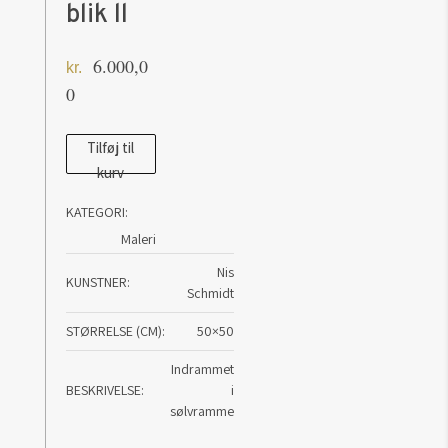
blik ll
6.000,0
kr.
0
Maleri
Tilføj til
kurv
af
Nis
KATEGORI:
Schmidt:
Maleri
Bulet
Nis
blik
KUNSTNER
Schmidt
ll
STØRRELSE (CM)
50×50
antal
Indrammet
BESKRIVELSE
i
sølvramme