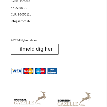
8700 Horsens
44 22 95 00
CVR: 36055111
info@art-m.dk
ART’M Nyhedsbrev
Tilmeld dig her