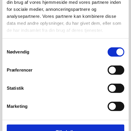
din brug af vores hjemmeside med vores partnere inden
Størrelse:
77×62
for sociale medier, annonceringspartnere og
kr.
8.000,00
analysepartnere. Vores partnere kan kombinere disse
data med andre oplysninger, du har givet dem, eller som
de har indsamlet fra din brug af deres tjenester.
Samtykkevalg
Tilføj til kurv
Nødvendig
Præferencer
Statistik
Marketing