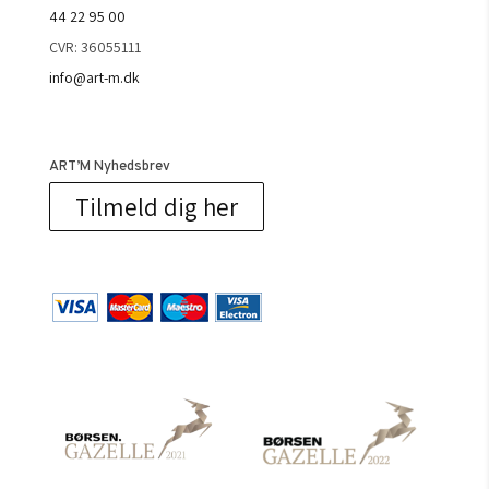
44 22 95 00
CVR: 36055111
info@art-m.dk
ART’M Nyhedsbrev
Tilmeld dig her