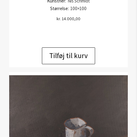
Kunstner:
Nis Schmidt
Størrelse:
100×100
kr.
14.000,00
Tilføj til kurv