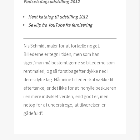
Fødselsdagsudstilling 2012
Hent katalog til udstilling 2012
Se klip fra YouTube fra fernisering
Nis Schmidt maler for at fortælle noget.
Billederne er tegn i tiden, men som han
siger,”man må bestemt gerne se billederne som
rent maleri, og så først bagefter dykke ned i
deres dybe lag. Når mine billeder skal vække til
eftertanke, er det ikke for at indhylle beskueren
i en mere indviklet verden, end godt er, men
netop for at understrege, at tilværelsen er
gådefuld”.