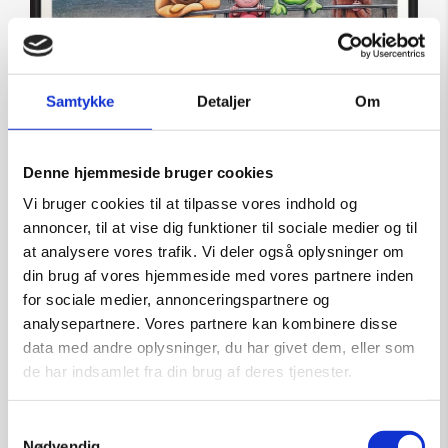
Samtykke
Detaljer
Om
Denne hjemmeside bruger cookies
Vi bruger cookies til at tilpasse vores indhold og
annoncer, til at vise dig funktioner til sociale medier og til
at analysere vores trafik. Vi deler også oplysninger om
din brug af vores hjemmeside med vores partnere inden
Grafik af Brian Saaby: Mappedyr
for sociale medier, annonceringspartnere og
Kunstner:
Brian Saaby – grafik
analysepartnere. Vores partnere kan kombinere disse
Størrelse:
50×50
data med andre oplysninger, du har givet dem, eller som
kr.
2.500,00
de har indsamlet fra din brug af deres tjenester.
Samtykkevalg
Nødvendig