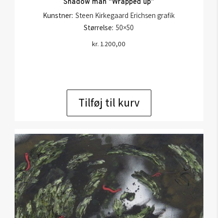
Shadow man “Wrapped up”
Kunstner:
Steen Kirkegaard Erichsen grafik
Størrelse:
50×50
kr.
1.200,00
Tilføj til kurv