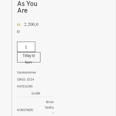
As You
Are
2.200,0
kr.
0
Brian
Saaby:
Tilføj til
You
kurv
Are
Varenummer
Perfect
(SKU):
1024
As
KATEGORI:
You
Grafik
Are
antal
Brian
Saaby
KUNSTNER
–