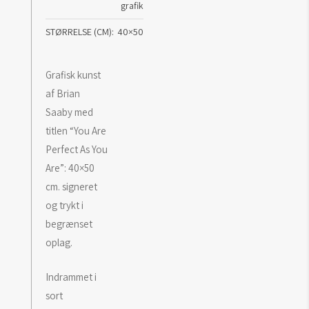
grafik
STØRRELSE (CM)
40×50
Grafisk kunst
af Brian
Saaby med
titlen “You Are
Perfect As You
Are”: 40×50
cm. signeret
og trykt i
begrænset
oplag.
Indrammet i
sort