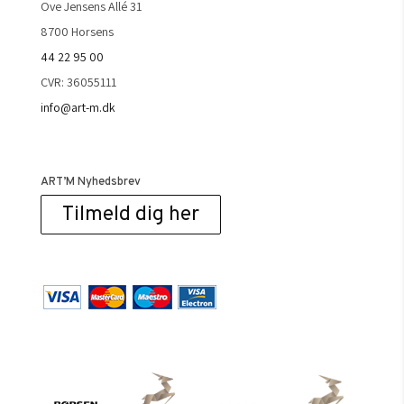
Ove Jensens Allé 31
8700 Horsens
44 22 95 00
CVR: 36055111
info@art-m.dk
ART’M Nyhedsbrev
Tilmeld dig her