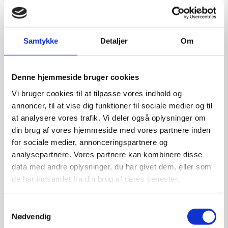
Samtykke
Detaljer
Om
Grafik af Jens Heller: Par
Denne hjemmeside bruger cookies
Kunstner:
Diverse kunstnere – grafik
Vi bruger cookies til at tilpasse vores indhold og
Størrelse:
60×40
annoncer, til at vise dig funktioner til sociale medier og til
at analysere vores trafik. Vi deler også oplysninger om
kr.
1.500,00
din brug af vores hjemmeside med vores partnere inden
for sociale medier, annonceringspartnere og
analysepartnere. Vores partnere kan kombinere disse
data med andre oplysninger, du har givet dem, eller som
Tilføj til kurv
de har indsamlet fra din brug af deres tjenester.
Samtykkevalg
Nødvendig