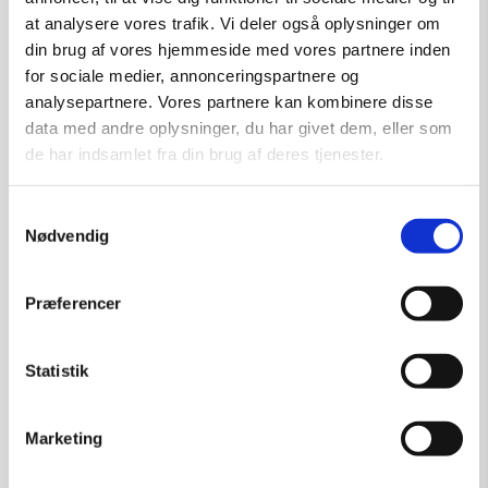
at analysere vores trafik. Vi deler også oplysninger om
din brug af vores hjemmeside med vores partnere inden
for sociale medier, annonceringspartnere og
analysepartnere. Vores partnere kan kombinere disse
data med andre oplysninger, du har givet dem, eller som
de har indsamlet fra din brug af deres tjenester.
Samtykkevalg
Nødvendig
Præferencer
Udstillingsplakat med Håkan Nyström
Kunstner:
Plakater fra udstillinger
Størrelse:
50×70
Statistik
kr.
250,00
Marketing