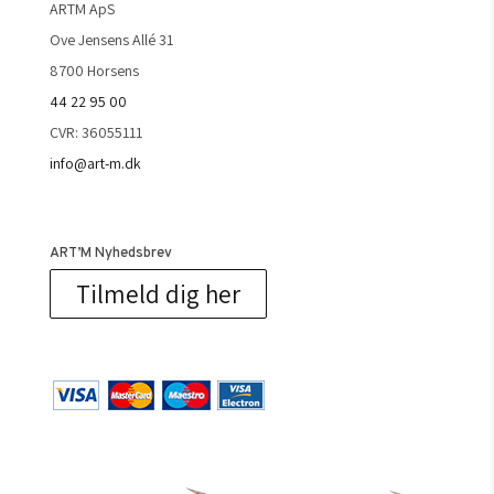
ARTM ApS
Ove Jensens Allé 31
8700 Horsens
44 22 95 00
CVR: 36055111
info@art-m.dk
ART’M Nyhedsbrev
Tilmeld dig her