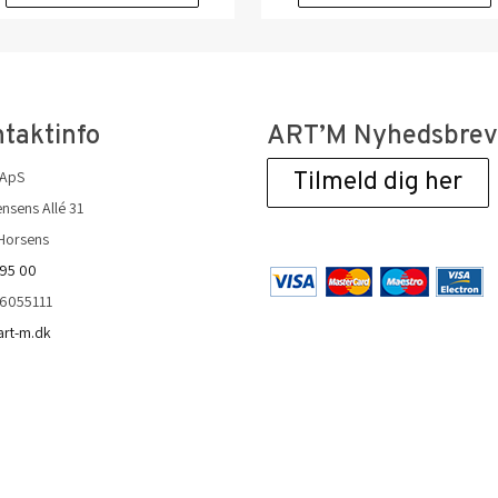
taktinfo
ART’M Nyhedsbre
 ApS
Tilmeld dig her
nsens Allé 31
Horsens
 95 00
36055111
art-m.dk