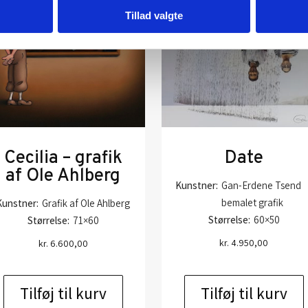
Tillad valgte
Cecilia – grafik
Date
af Ole Ahlberg
Kunstner:
Gan-Erdene Tsend
bemalet grafik
Kunstner:
Grafik af Ole Ahlberg
Størrelse:
60×50
Størrelse:
71×60
kr.
4.950,00
kr.
6.600,00
Tilføj til kurv
Tilføj til kurv