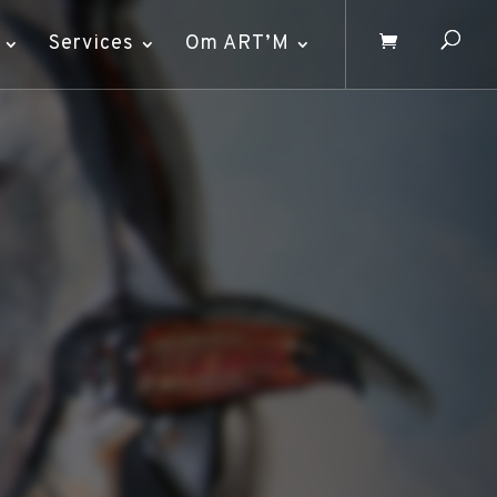
Services
Om ART’M