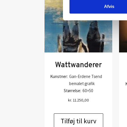
Afvis
Wattwanderer
Kunstner:
Gan-Erdene Tsend
bemalet grafik
Størrelse:
60×50
kr.
11.250,00
Tilføj til kurv