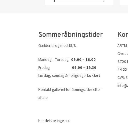
Sommeråbningstider
Kon
Gælder til og med 15/8
ARTM
Ove Je
Mandag – Torsdag:
09.00 – 16.00
8700 
Fredag:
09.00 – 15.30
44 22
Lørdag, søndag & helligdage:
Lukket
CVR: 
info@
Kontakt galleriet for åbningstider efter
aftale.
Handelsbetingelser