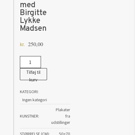
med
Birgitte
Lykke
Madsen
250,00
kr.
Udstillingsplakat
med
Tilføj til
Birgitte
kurv
Lykke
KATEGORI:
Madsen
Ingen kategori
antal
Plakater
KUNSTNER
fra
udstillinger
STØRRELSE (CM)
50×70