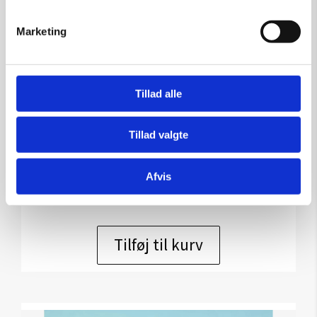
Marketing
Tillad alle
Udstillingsplakat med Thor
Lindeneg
Tillad valgte
Kunstner:
Plakater fra udstillinger
Størrelse:
50×70
Afvis
kr.
250,00
Tilføj til kurv