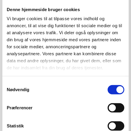
kr.
250,00
Denne hjemmeside bruger cookies
Vi bruger cookies til at tilpasse vores indhold og
annoncer, til at vise dig funktioner til sociale medier og til
Tilføj til kurv
at analysere vores trafik. Vi deler også oplysninger om
din brug af vores hjemmeside med vores partnere inden
for sociale medier, annonceringspartnere og
analysepartnere. Vores partnere kan kombinere disse
data med andre oplysninger, du har givet dem, eller som
de har indsamlet fra din brug af deres tjenester.
Samtykkevalg
Nødvendig
Præferencer
Statistik