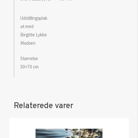
Udstillingsplak
at med
Birgitte Lykke
Madsen
Størrelse
50×70 cm
Relaterede varer