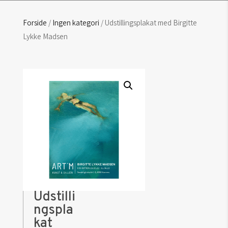
Forside
/
Ingen kategori
/ Udstillingsplakat med Birgitte
Lykke Madsen
Udstilli
ngspla
kat