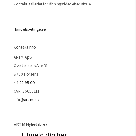
Kontakt galleriet for åbningstider efter aftale.
Handelsbetingelser
Kontaktinfo
ARTM ApS
Ove Jensens Allé 31
8700 Horsens
44 22 95 00
CVR: 36055111
info@art-m.dk
ART’M Nyhedsbrev
Tilmeld dig her