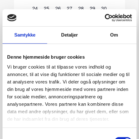
begivenheder,
begivenheder,
begivenheder,
begivenheder,
begivenheder,
begivenheder,
begivenheder,
0
0
0
0
0
0
0
24
25
26
27
28
29
30
begivenheder,
begivenheder,
begivenheder,
begivenheder,
begivenheder,
begivenheder,
begivenheder,
0
0
0
0
0
0
0
31
1
2
3
4
5
6
begivenheder,
begivenheder,
begivenheder,
begivenheder,
begivenheder,
begivenheder,
begivenheder,
Samtykke
Detaljer
Om
Der er ingen begivenheder på den
valgte dag.
Denne hjemmeside bruger cookies
Vi bruger cookies til at tilpasse vores indhold og
annoncer, til at vise dig funktioner til sociale medier og til
Denne måned
sep
jul
at analysere vores trafik. Vi deler også oplysninger om
din brug af vores hjemmeside med vores partnere inden
for sociale medier, annonceringspartnere og
Abonner på kalender
analysepartnere. Vores partnere kan kombinere disse
data med andre oplysninger, du har givet dem, eller som
de har indsamlet fra din brug af deres tjenester.
Samtykkevalg