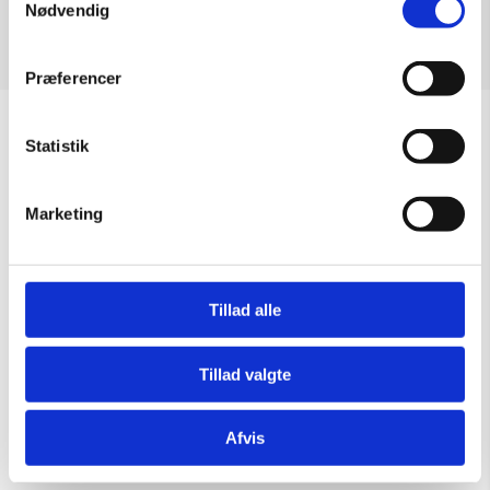
Nødvendig
Præferencer
Sommeråbningstider
Statistik
Gælder til og med 15/8
Marketing
Mandag – Torsdag:
09.00 – 16.00
Fredag:
09.00 – 15.30
Lørdag, søndag & helligdage:
Lukket
Tillad alle
Kontakt galleriet for åbningstider efter aftale.
Tillad valgte
Handelsbetingelser
Afvis