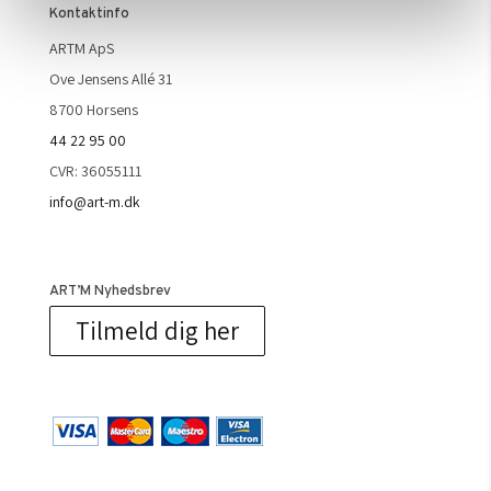
Kontaktinfo
ARTM ApS
Ove Jensens Allé 31
8700 Horsens
44 22 95 00
CVR: 36055111
info@art-m.dk
ART’M Nyhedsbrev
Tilmeld dig her