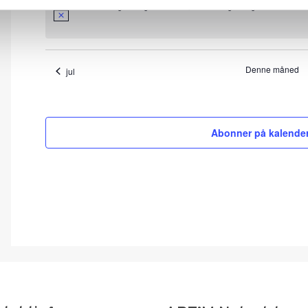
Der er ingen begivenheder på den valgte dag.
Denne måned
jul
Abonner på kalende