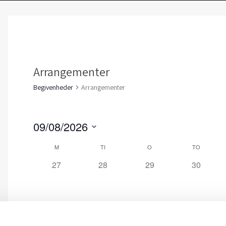
Arrangementer
Begivenheder
Arrangementer
09/08/2026
Vælg
Kalender
M
TI
O
TO
dato.
af
0
0
0
0
27
28
29
30
Begivenheder
begivenheder,
begivenheder,
begivenheder,
begivenh
0
0
0
0
3
4
5
6
begivenheder,
begivenheder,
begivenheder,
begivenh