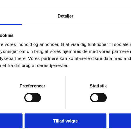
Detaljer
0
0
0
0
10
11
12
13
begivenheder,
begivenheder,
begivenheder,
begivenh
ookies
0
0
0
0
se vores indhold og annoncer, til at vise dig funktioner til sociale
17
18
19
20
begivenheder,
begivenheder,
begivenheder,
begivenh
oplysninger om din brug af vores hjemmeside med vores partnere i
ysepartnere. Vores partnere kan kombinere disse data med andr
et fra din brug af deres tjenester.
0
0
0
0
24
25
26
27
begivenheder,
begivenheder,
begivenheder,
begivenh
Præferencer
Statistik
0
0
0
0
31
1
2
3
begivenheder,
begivenheder,
begivenheder,
begivenh
Tillad valgte