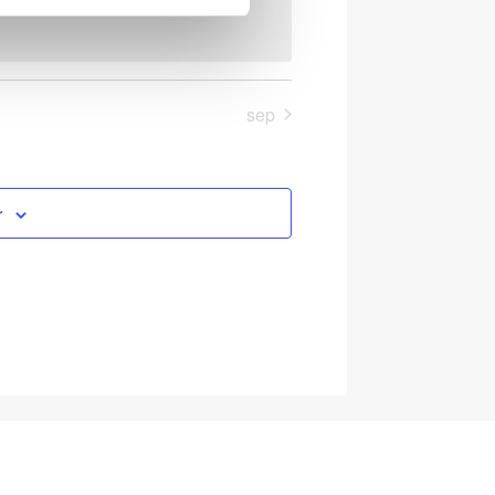
sep
r