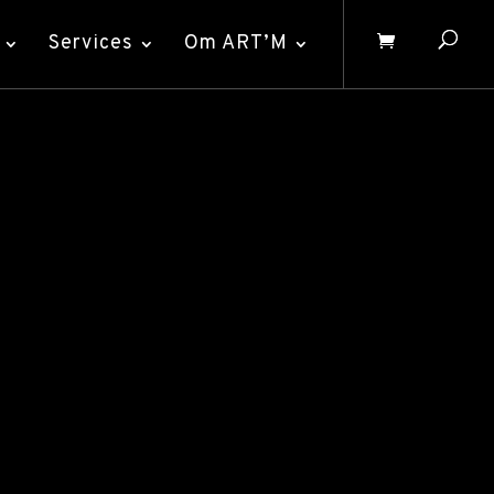
Services
Om ART’M