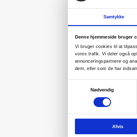
Samtykke
Denne hjemmeside bruger c
Vi bruger cookies til at tilpas
vores trafik. Vi deler også 
annonceringspartnere og anal
dem, eller som de har indsaml
Samtykkevalg
Nødvendig
Afvis