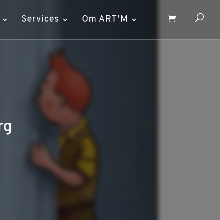
Services
Om ART’M
rg