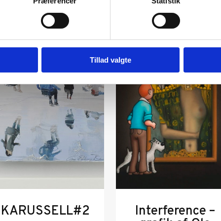
Præferencer
Statistik
Tillad valgte
KARUSSELL#2
Interference –