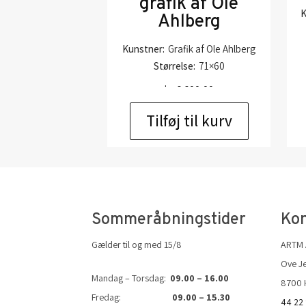
grafik af Ole
K
Ahlberg
Kunstner:
Grafik af Ole Ahlberg
Størrelse:
71×60
kr.
6.600,00
Tilføj til kurv
Sommeråbningstider
Kon
Gælder til og med 15/8
ARTM
Ove Je
Mandag – Torsdag:
09.00 – 16.00
8700 
Fredag:
09.00 – 15.30
44 22