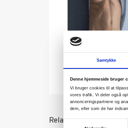
Samtykke
Denne hjemmeside bruger c
Vi bruger cookies til at tilpas
vores trafik. Vi deler også 
annonceringspartnere og anal
dem, eller som de har indsaml
Relaterede varer
Samtykkevalg