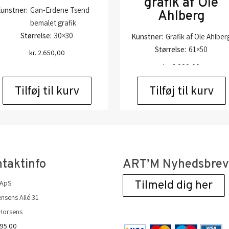
grafik af Ole
unstner:
Gan-Erdene Tsend
Ahlberg
bemalet grafik
Størrelse:
30×30
Kunstner:
Grafik af Ole Ahlber
Størrelse:
61×50
kr.
2.650,00
kr.
6.000,00
Tilføj til kurv
Tilføj til kurv
taktinfo
ART’M Nyhedsbre
 ApS
Tilmeld dig her
nsens Allé 31
Horsens
 95 00