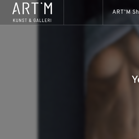
ART’M S
Y