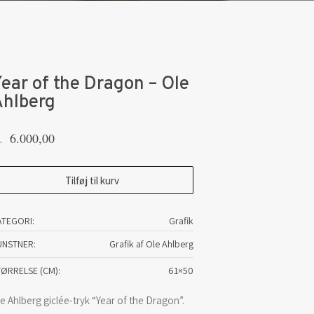
ear of the Dragon – Ole
Ahlberg
6.000,00
.
ar
Tilføj til kurv
e
ATEGORI:
Grafik
ragon
UNSTNER
Grafik af Ole Ahlberg
e
TØRRELSE (CM)
61×50
lberg
e Ahlberg giclée-tryk “Year of the Dragon”.
tal