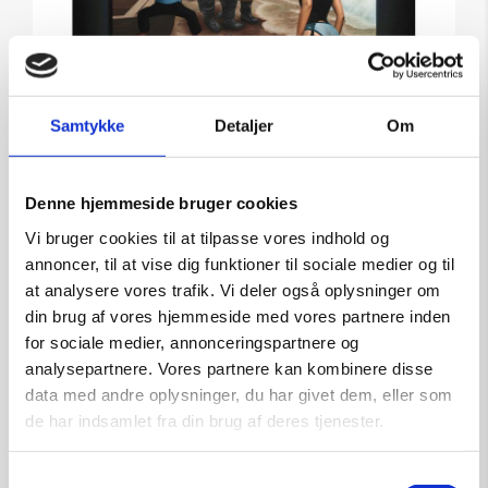
Samtykke
Detaljer
Om
Denne hjemmeside bruger cookies
Fisherman – grafik af Ole
Vi bruger cookies til at tilpasse vores indhold og
Ahlberg
annoncer, til at vise dig funktioner til sociale medier og til
at analysere vores trafik. Vi deler også oplysninger om
Kunstner:
Grafik af Ole Ahlberg
din brug af vores hjemmeside med vores partnere inden
Størrelse:
71×60
for sociale medier, annonceringspartnere og
kr.
6.600,00
analysepartnere. Vores partnere kan kombinere disse
data med andre oplysninger, du har givet dem, eller som
de har indsamlet fra din brug af deres tjenester.
Tilføj til kurv
Samtykkevalg