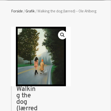
Forside
/
Grafik
/ Walking the dog (lærred) – Ole Ahlberg
Walkin
g the
dog
(lærred