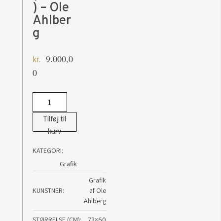
) – Ole
Ahlber
g
9.000,0
kr.
0
Walking
the
Tilføj til
dog
kurv
(lærred)
KATEGORI:
-
Grafik
Ole
Ahlberg
Grafik
KUNSTNER
af Ole
antal
Ahlberg
STØRRELSE (CM)
72×60