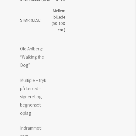
Mellem
billede
STØRRELSE
(50-100
cm.)
Ole Ahlberg:
“Walking the
Dog”
Multiple – tryk
på lærred –
signeret og
begrænset
oplag
Indrammet i