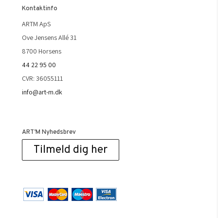
Kontaktinfo
ARTM ApS
Ove Jensens Allé 31
8700 Horsens
44 22 95 00
CVR: 36055111
info@art-m.dk
ART’M Nyhedsbrev
Tilmeld dig her