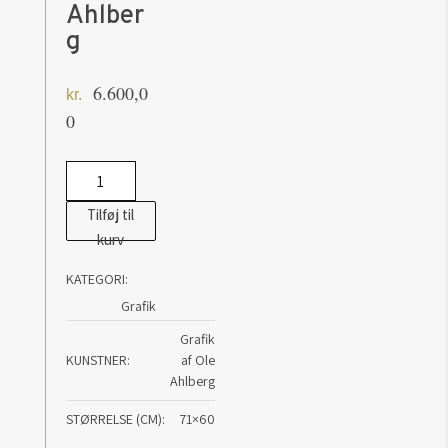
Ahlber
g
6.600,0
kr.
0
The
Rescue
Tilføj til
-
kurv
grafik
KATEGORI:
af
Grafik
Ole
Ahlberg
Grafik
KUNSTNER
af Ole
antal
Ahlberg
STØRRELSE (CM)
71×60