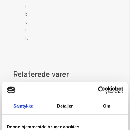
l
b
e
r
g
Relaterede varer
Samtykke
Detaljer
Om
Denne hjemmeside bruger cookies