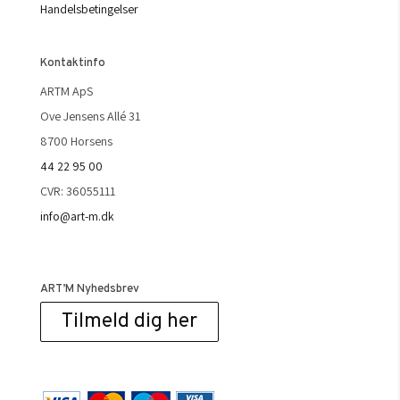
Handelsbetingelser
Kontaktinfo
ARTM ApS
Ove Jensens Allé 31
8700 Horsens
44 22 95 00
CVR: 36055111
info@art-m.dk
ART’M Nyhedsbrev
Tilmeld dig her