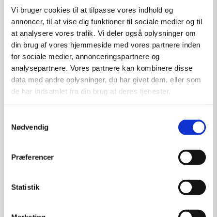
Vi bruger cookies til at tilpasse vores indhold og
annoncer, til at vise dig funktioner til sociale medier og til
at analysere vores trafik. Vi deler også oplysninger om
din brug af vores hjemmeside med vores partnere inden
for sociale medier, annonceringspartnere og
analysepartnere. Vores partnere kan kombinere disse
data med andre oplysninger, du har givet dem, eller som
de har indsamlet fra din brug af deres tjenester.
Samtykkevalg
Cecilia – grafik af Ole Ahlberg
Nødvendig
Kunstner:
Grafik af Ole Ahlberg
Præferencer
Størrelse:
71×60
kr.
6.600,00
Statistik