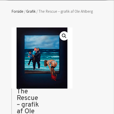
Forside
/
Grafik
/ The Rescue – grafik af Ole Ahlberg
The
Rescue
– grafik
af Ole