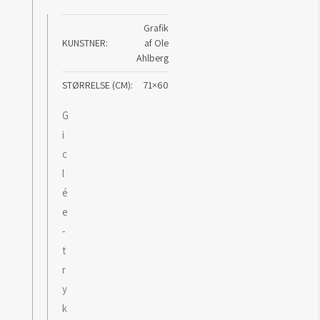
Grafik
KUNSTNER
af Ole
Ahlberg
STØRRELSE (CM)
71×60
G
i
c
l
é
e
-
t
r
y
k