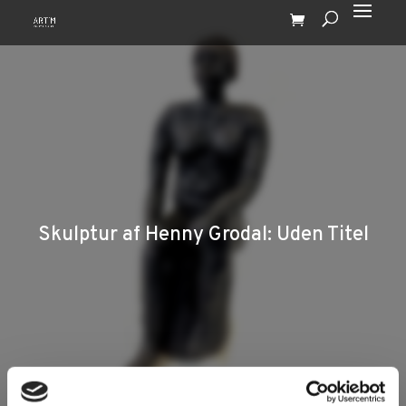
Skulptur af Henny Grodal: Uden Titel