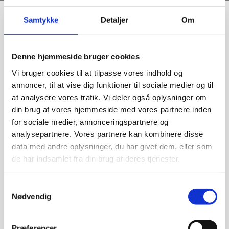
Samtykke
Detaljer
Om
Forside
/
Skulptur
/ Skulptur af Henny Grodal: Uden Titel
Denne hjemmeside bruger cookies
Vi bruger cookies til at tilpasse vores indhold og
annoncer, til at vise dig funktioner til sociale medier og til
at analysere vores trafik. Vi deler også oplysninger om
din brug af vores hjemmeside med vores partnere inden
for sociale medier, annonceringspartnere og
analysepartnere. Vores partnere kan kombinere disse
data med andre oplysninger, du har givet dem, eller som
de har indsamlet fra din brug af deres tjenester.
Skulpt
Samtykkevalg
ur af
Nødvendig
Henny
Grodal:
Præferencer