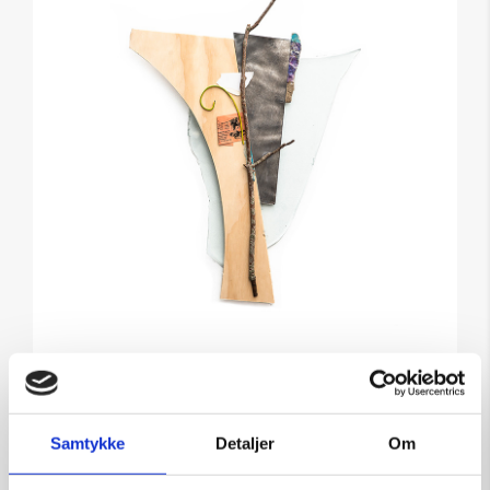
Skulptur af Steffen Tast:
Wierda
Samtykke
Detaljer
Om
Kunstner:
Steffen Tast
Størrelse: