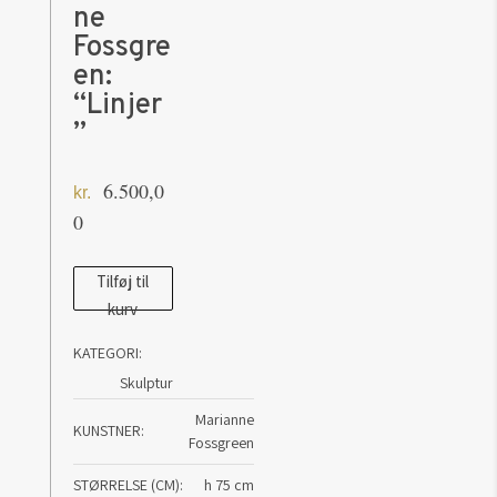
ne
Fossgre
en:
“Linjer
”
6.500,0
kr.
0
Keramik
Tilføj til
kurv
af
Marianne
KATEGORI:
Fossgreen:
Skulptur
"Linjer"
Marianne
antal
KUNSTNER
Fossgreen
STØRRELSE (CM)
h 75 cm