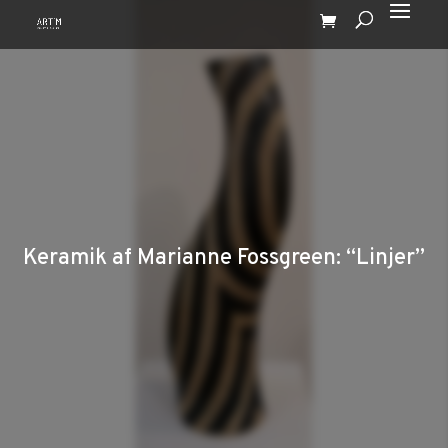
Keramik af Marianne Fossgreen: “Linjer”