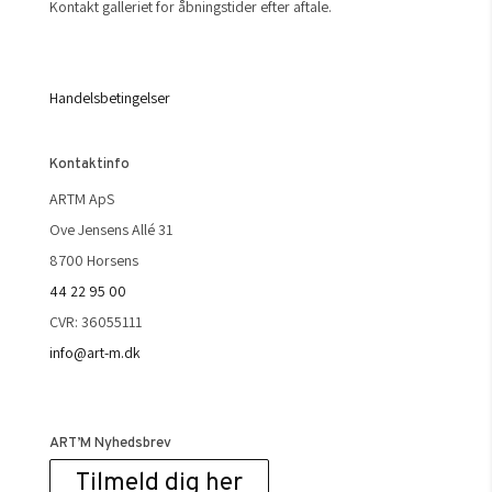
Kontakt galleriet for åbningstider efter aftale.
Handelsbetingelser
Kontaktinfo
ARTM ApS
Ove Jensens Allé 31
8700 Horsens
44 22 95 00
CVR: 36055111
info@art-m.dk
ART’M Nyhedsbrev
Tilmeld dig her